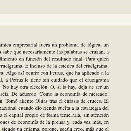
námica empresarial fuera un problema de lógica, un
a sabe que necesariamente las palabras se cruzan, a
miento en función del resultado final. Para quien
crucigrama. E incluso de la estética del crucigrama,
ca. Algo así ocurre con Petrus, que ha aplicado a la
l, a Petrus le tiene sin cuidado que el crucigrama
 No hay otra elección. O, si la hay, deja de ser un
diréis. De acuerdo. Como la economía de mercado:
ón. Tomó aliento Olúas tras el énfasis de cruces. El
acional cuando dio rienda suelta a la estrategia del
a el capital propio de forma temeraria, sin atención
iones de economía de la prensa y, cada vez más, en
ió siendo un enigma, porque, según creo, más que el