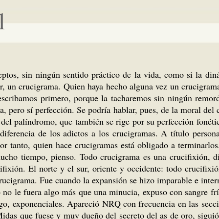
l
ceptos, sin ningún sentido práctico de la vida, como si la di
igor, un crucigrama. Quien haya hecho alguna vez un crucigram
scribamos primero, porque la tacharemos sin ningún remordi
, pero sí perfección. Se podría hablar, pues, de la moral del 
l del palíndromo, que también se rige por su perfección fonéti
ferencia de los adictos a los crucigramas. A título persona
or tanto, quien hace crucigramas está obligado a terminarlos.
ucho tiempo, pienso. Todo crucigrama es una crucifixión, 
fixión. El norte y el sur, oriente y occidente: todo crucifixi
crucigrama. Fue cuando la expansión se hizo imparable e intern
o no le fuera algo más que una minucia, expuso con sangre frí
bargo, exponenciales. Apareció NRQ con frecuencia en las secc
 Midas que fuese y muy dueño del secreto del as de oro, sigu