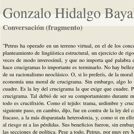
Gonzalo Hidalgo Baya
Conversación (fragmento)
"Petrus ha operado en un terreno virtual, en el de los con
planteamiento de lingüística estructural, un ejercicio de r
veces de modo inverosímil, y que no importa qué palabra e
hace crucigramas lo importante es terminarlo. No hay belleza
de su racionalismo neoclásico. O, si lo preferís, de la mora
economía una moral de crucigrama. Sin embargo, algo lo di
cuadre. Es la ley del crucigrama la que exige que cuadre. P
crucigrama. Tal debió de ser su comportamiento durante m
todo es crucifixión. Como el tejido: trama, urdimbre y cruci
siguiente paso, en cambio, dijo, fue en contra de la ley del 
fracaso, a la más disparatada heterodoxia, y, como si en ell
al riesgo ni a las pérdidas. Sus beneficios fueron, sin em
las secciones de política. Pese a todo, Petrus, por muy rey