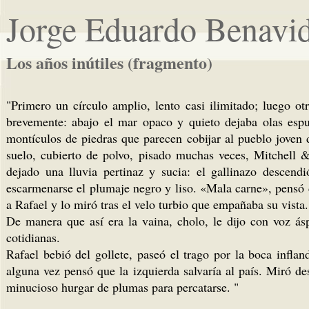
Jorge Eduardo Benavi
Los años inútiles (fragmento)
"Primero un círculo amplio, lento casi ilimitado; luego 
brevemente: abajo el mar opaco y quieto dejaba olas espu
montículos de piedras que parecen cobijar al pueblo joven d
suelo, cubierto de polvo, pisado muchas veces, Mitchell &
dejado una lluvia pertinaz y sucia: el gallinazo descen
escarmenarse el plumaje negro y liso. «Mala carne», pensó d
a Rafael y lo miró tras el velo turbio que empañaba su vista.
De manera que así era la vaina, cholo, le dijo con voz ás
cotidianas.
Rafael bebió del gollete, paseó el trago por la boca inflan
alguna vez pensó que la izquierda salvaría al país. Miró de
minucioso hurgar de plumas para percatarse. "