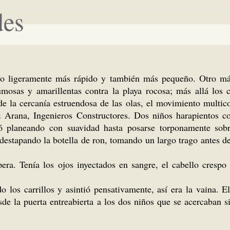
des
otro ligeramente más rápido y también más pequeño. Otro má
mosas y amarillentas contra la playa rocosa; más allá los 
e la cercanía estruendosa de las olas, el movimiento multico
 Arana, Ingenieros Constructores. Dos niños harapientos co
dió planeando con suavidad hasta posarse torponamente so
estapando la botella de ron, tomando un largo trago antes de 
pera. Tenía los ojos inyectados en sangre, el cabello cres
do los carrillos y asintió pensativamente, así era la vaina. 
sde la puerta entreabierta a los dos niños que se acercaban 