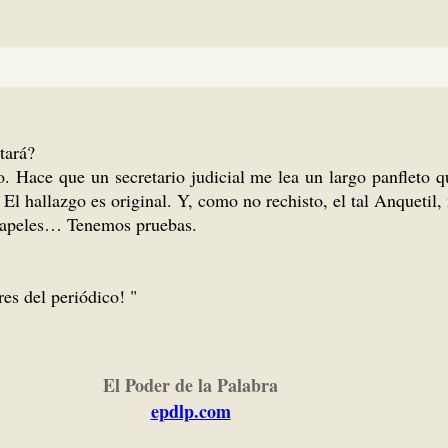
tará?
do. Hace que un secretario judicial me lea un largo pan­fleto
l hallazgo es original. Y, como no rechisto, el tal Anquetil,
 papeles… Tenemos pruebas.
res del periódico! "
El Poder de la Palabra
epdlp.com