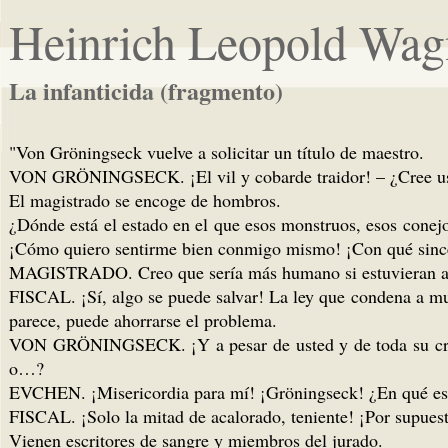
Heinrich Leopold Wag
La infanticida (fragmento)
"Von Gröningseck vuelve a solicitar un título de maestro.
VON GRÖNINGSECK. ¡El vil y cobarde traidor! – ¿Cree usted
El magistrado se encoge de hombros.
¿Dónde está el estado en el que esos monstruos, esos conejos
¡Cómo quiero sentirme bien conmigo mismo! ¡Con qué sincer
MAGISTRADO. Creo que sería más humano si estuvieran ansio
FISCAL. ¡Sí, algo se puede salvar! La ley que condena a mue
parece, puede ahorrarse el problema.
VON GRÖNINGSECK. ¡Y a pesar de usted y de toda su crimina
o…?
EVCHEN. ¡Misericordia para mí! ¡Gröningseck! ¿En qué est
FISCAL. ¡Solo la mitad de acalorado, teniente! ¡Por supues
Vienen escritores de sangre y miembros del jurado.