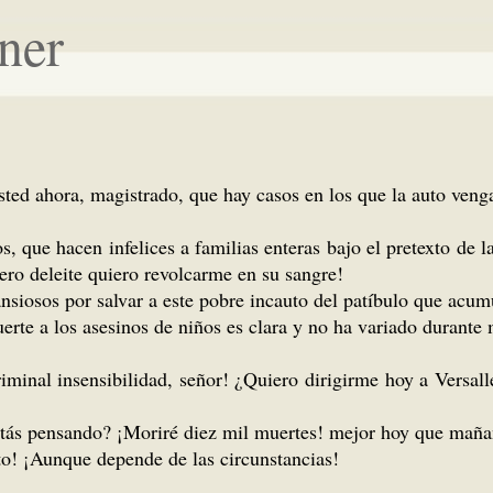
ner
 ahora, magistrado, que hay casos en los que la auto venga
, que hacen infelices a familias enteras bajo el pretexto de l
o deleite quiero revolcarme en su sangre!
sos por salvar a este pobre incauto del patíbulo que acumu
rte a los asesinos de niños es clara y no ha variado durante
l insensibilidad, señor! ¿Quiero dirigirme hoy a Versalles 
ás pensando? ¡Moriré diez mil muertes! mejor hoy que maña
to! ¡Aunque depende de las circunstancias!