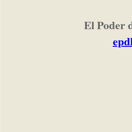
El Poder 
epd