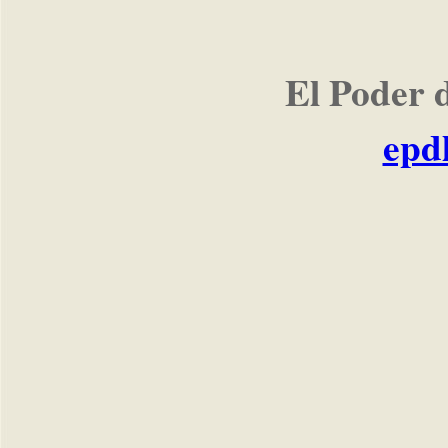
El Poder 
epd