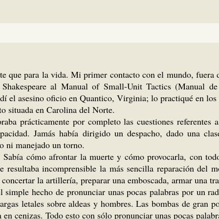
te que para la vida. Mi primer contacto con el mundo, fuera de
 Shakespeare al Manual of Small-Unit Tactics (Manual de 
 el asesino oficio en Quantico, Virginia; lo practiqué en los 
o situada en Carolina del Norte.
aba prácticamente por completo las cuestiones referentes a
capacidad. Jamás había dirigido un despacho, dado una clas
o ni manejado un torno.
r. Sabía cómo afrontar la muerte y cómo provocarla, con todo
Me resultaba incomprensible la más sencilla reparación del 
oncertar la artillería, preparar una emboscada, armar una tra
l simple hecho de pronunciar unas pocas palabras por un rad
 cargas letales sobre aldeas y hombres. Las bombas de gran p
a en cenizas. Todo esto con sólo pronunciar unas pocas palab