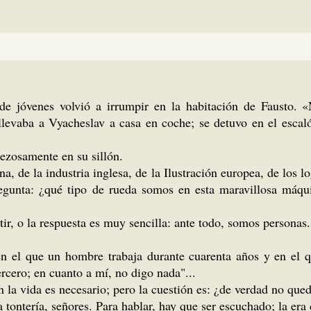
de jóvenes volvió a irrumpir en la habitación de Fausto. «
evaba a Vyacheslav a casa en coche; se detuvo en el escaló
ezosamente en su sillón.
a, de la industria inglesa, de la Ilustración europea, de los 
egunta: ¿qué tipo de rueda somos en esta maravillosa máqu
, o la respuesta es muy sencilla: ante todo, somos personas
en el que un hombre trabaja durante cuarenta años y en el q
ercero; en cuanto a mí, no digo nada"...
n la vida es necesario; pero la cuestión es: ¿de verdad no que
 tontería, señores. Para hablar, hay que ser escuchado; la er