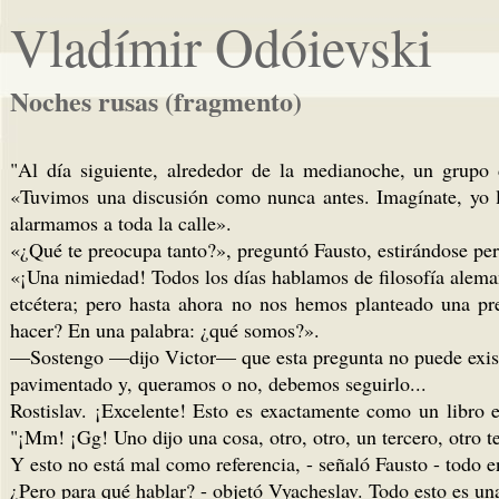
Vladímir Odóievski
Noches rusas (fragmento)
"Al día siguiente, alrededor de la medianoche, un grupo 
«Tuvimos una discusión como nunca antes. Imagínate, yo ll
alarmamos a toda la calle».
«¿Qué te preocupa tanto?», preguntó Fausto, estirándose per
«¡Una nimiedad! Todos los días hablamos de filosofía aleman
etcétera; pero hasta ahora no nos hemos planteado una pr
hacer? En una palabra: ¿qué somos?».
—Sostengo —dijo Victor— que esta pregunta no puede existir
pavimentado y, queramos o no, debemos seguirlo...
Rostislav. ¡Excelente! Esto es exactamente como un libro 
"¡Mm! ¡Gg! Uno dijo una cosa, otro, otro, un tercero, otro t
Y esto no está mal como referencia, - señaló Fausto - todo e
¿Pero para qué hablar? - objetó Vyacheslav. Todo esto es una