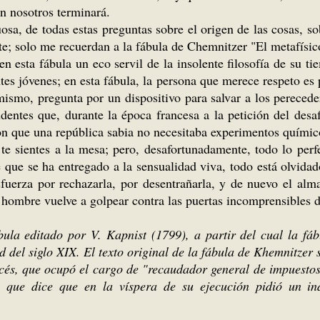
n nosotros terminará.
uosa, de todas estas preguntas sobre el origen de las cosas, s
e; solo me recuerdan a la fábula de Chemnitzer "El metafísic
 en esta fábula un eco servil de la insolente filosofía de su
ntes jóvenes; en esta fábula, la persona que merece respeto es
í mismo, pregunta por un dispositivo para salvar a los pereced
entes que, durante la época francesa a la petición del desa
n que una república sabia no necesitaba experimentos químic
 te sientes a la mesa; pero, desafortunadamente, todo lo perf
que se ha entregado a la sensualidad viva, todo está olvidado
sfuerza por rechazarla, por desentrañarla, y de nuevo el alma
hombre vuelve a golpear contra las puertas incomprensibles de
ábula editado por V. Kapnist (1799), a partir del cual la fá
d del siglo XIX. El texto original de la fábula de Khemnitzer 
cés, que ocupó el cargo de "recaudador general de impuestos
 que dice que en la víspera de su ejecución pidió un in