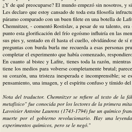
¿Y de qué preocuparse? El mundo empezó sin nosotros, y si
Les declaro que estoy cansado de toda esta filosofía infruct
páramo comparado con un buen filete en una botella de Lafit
Chemnitzer, - comentó Rostislav, a pesar de su talento, era
punto esta glorificación del frío egoísmo influiría en las me
sus pies y, sentado en él hasta el cuello, olvidándose de s
preguntas con burda burla me recuerda a esas personas prud
completar el experimento que había comenzado, respondiero
En cuanto al bistec y Lafite, tienes toda la razón, mientras
tiene los medios para volverse completamente brutal; parece 
su corazón, una tristeza inesperada e incomprensible; se e
pensamiento, una imagen, y el espíritu confuso y tímido del 
Nota del traductor. Chemnitzer se refiere al texto de la f
metafísico" fue conocida por los lectores de la primera mita
Lavoisier Antoine Laurens (1743-1794) fue un químico fran
muerte por el gobierno revolucionario. Hay una leyenda
experimentos químicos, pero se le negó.
"