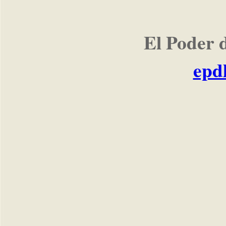
El Poder 
epd