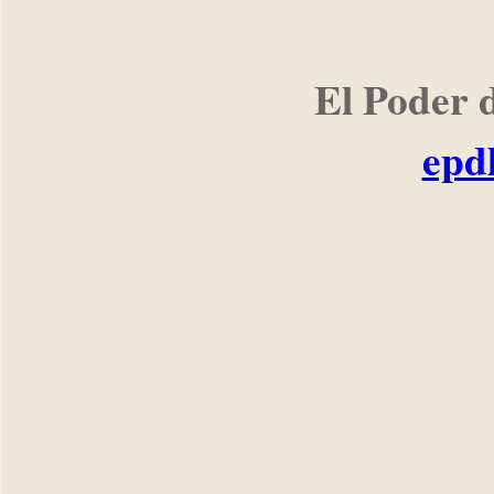
El Poder 
epd