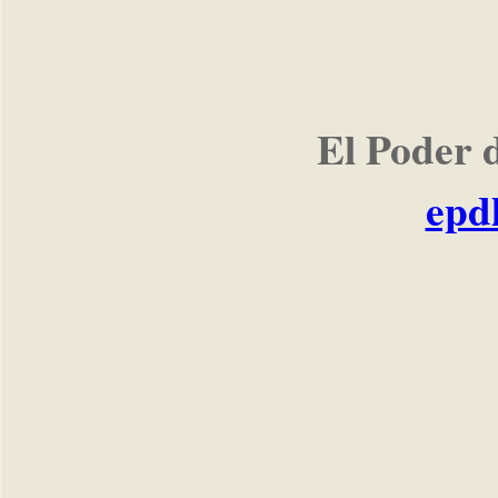
El Poder 
epd