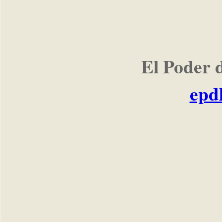
El Poder 
epd