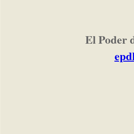
El Poder 
epd