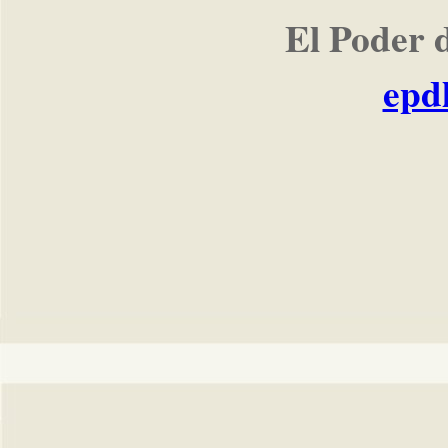
El Poder 
epd