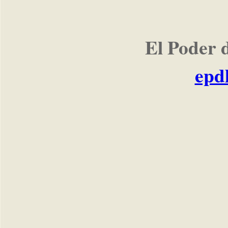
El Poder 
epd