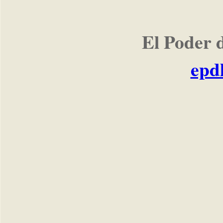
El Poder 
epd