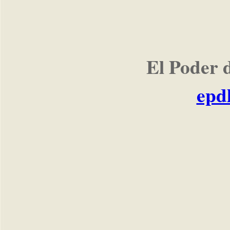
El Poder 
epd