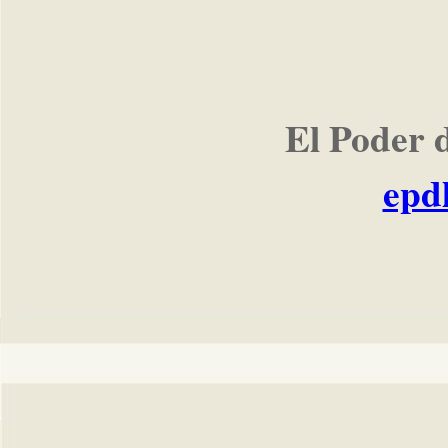
El Poder 
epd