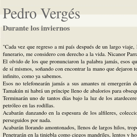
Pedro Vergés
Durante los inviernos
"Cada vez que regreso a mi país después de un largo viaje, 
funerario, me considero con derecho a la vida. Nicanor Parr
El olvido de los que pronunciaron la palabra jamás, esos q
de sí mismos, soñando con encontrar la mano que dejaron ten
infinito, como ya sabemos.
Esos no telefonearán jamás a sus amantes ni emergerán d
Tamakún ni habrá un príncipe lleno de abalorios para obsequ
Terminarán uno de tantos días bajo la luz de los atardece
petróleo en las rodillas.
Acabarán danzando en la espesura de los alfileres, colecc
perseguidos por nada.
Acabarán llorando amontonados, llenos de largos hilos, trope
Penetrarán en la tiniebla como ciegos mandriles, lentos y h