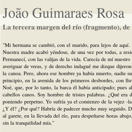
João Guimaraes Rosa
La tercera margen del río (fragmento), de
"Mi hermana se cambió, con el marido, para lejos de aquí.
Nuestra madre acabó yéndose, de una vez por todas, a res
Permanecí, con las valijas de la vida. Carecía de mí nuestro 
averiguar de veras, y de derecho indagué me dizque dijeron
la canoa. Pero, ahora ese hombre ya había muerto, nadie sup
principio, en la avenida de los primeros desbordes, con ll
Noé, que, por lo tanto, la barca él había anticipado; pue
cabellos canos. Soy hombre de tristes palabras. ¿Qué era de
poniendo perpetuo. Yo sufría ya el comienzo de la vejez -la
¿Y él? ¿Por qué? Habría de padecer mucho muy seguido. De t
al garete, en la llevada del río, para despeñarse horas abajo
sin la tranquilidad mía."