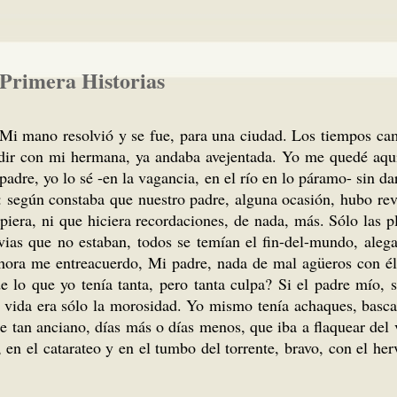
 Primera Historias
 Mi mano resolvió y se fue, para una ciudad. Los tiempos ca
idir con mi hermana, ya andaba avejentada. Yo me quedé aqu
padre, yo lo sé -en la vagancia, en el río en lo páramo- sin d
: según constaba que nuestro padre, alguna ocasión, hubo rev
iera, ni que hiciera recordaciones, de nada, más. Sólo las pl
uvias que no estaban, todos se temían el fin-del-mundo, ale
s ahora me entreacuerdo, Mi padre, nada de mal agüeros con 
 lo que yo tenía tanta, pero tanta culpa? Si el padre mío, si
 vida era sólo la morosidad. Yo mismo tenía achaques, bascas
an anciano, días más o días menos, que iba a flaquear del vig
, en el catarateo y en el tumbo del torrente, bravo, con el he