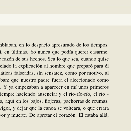
mbiaban, en lo despacio apresurado de los tiempos.
í, en últimas. Yo nunca que podía querer casarme.
ar razón de sus hechos. Sea lo que sea, cuando quise
elado la explicación al hombre que preparó para él
áticas falseadas, sin sensatez, como por motivo, al
gaban: que nuestro padre fuera el aleccionado como
él. Y ya empezaban a aparecer en mí unos primeros
empre haciendo ausencia: y el río-río-río, el río -
, aquí en los bajos, flojeras, pachorras de reumas.
or, y dejar que la canoa se volteara, o que errara
rvor y muerte. De apretar el corazón. El estaba allá,