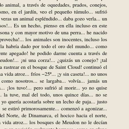
ndo animal, a través de oquedades, prados, conejos,
smo, en el jardín, veo el pequeño túmulo... sufrió
de veras un animal espléndido... daba gozo verla... un
sos!... Es un hecho, pienso en ella incluso en este
sona y con mayor motivo de una perra... he nacido
 aprovecha!... los animales son inocentes, incluso los
o la habría dado por todo el oro del mundo... como
mente apegado! he podido darme cuenta a través de
udon!... ¡ni una corza!... ¿quizás un conejo? ¡tal
 a rastrear en el bosque de Saint Cloud! continuó el
vida atroz... fríos −25º... ¡y sin caseta!... no unos
 como nosotros... se largaba... volvía... jamás un
 ¡los tuvo!... pero sufrió al morir... yo no quise
. la tuve, mal del todo, unos quince días... no se
 yo quería acostarla sobre un lecho de paja... justo
... se estiró primorosamente... comenzó a agonizar...
 del Norte, de Dinamarca, el hocico hacia el norte,
 la vida atroz... los bosques de Meudon no le decían