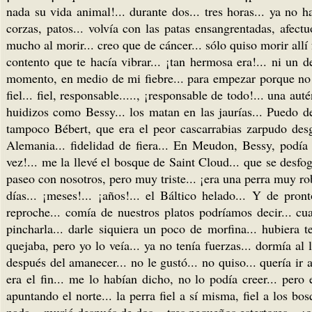
nada su vida animal!... durante dos... tres horas... ya no 
corzas, patos... volvía con las patas ensangrentadas, afec
mucho al morir... creo que de cáncer... sólo quiso morir allí f
contento que te hacía vibrar... ¡tan hermosa era!... ni un 
momento, en medio de mi fiebre... para empezar porque no 
fiel... fiel, responsable....., ¡responsable de todo!... una a
huidizos como Bessy... los matan en las jaurías... Puedo 
tampoco Bébert, que era el peor cascarrabias zarpudo desg
Alemania... fidelidad de fiera... En Meudon, Bessy, podía 
vez!... me la llevé el bosque de Saint Cloud... que se desfo
paseo con nosotros, pero muy triste... ¡era una perra muy robu
días... ¡meses!... ¡años!... el Báltico helado... Y de pro
reproche... comía de nuestros platos podríamos decir... cu
pincharla... darle siquiera un poco de morfina... hubiera 
quejaba, pero yo lo veía... ya no tenía fuerzas... dormía al
después del amanecer... no le gustó... no quiso... quería ir a
era el fin... me lo habían dicho, no lo podía creer... pero
apuntando el norte... la perra fiel a sí misma, fiel a los bo