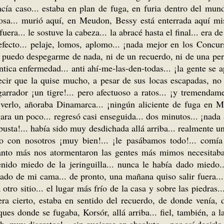
hacía caso... estaba en plan de fuga, en furia dentro del mu
tuosa... murió aquí, en Meudon, Bessy está enterrada aquí mi
uera... le sostuve la cabeza... la abracé hasta el final... era 
defecto... pelaje, lomos, aplomo... ¡nada mejor en los Concur
puedo despegarme de nada, ni de un recuerdo, ni de una per
uténtica enfermedad... anti ahí-me-las-den-todas... ¡la gente se
decir que la quise mucho, a pesar de sus locas escapadas, n
arrador ¡un tigre!... pero afectuoso a ratos... ¡y tremenda
verlo, añoraba Dinamarca... ¡ningún aliciente de fuga en Me
gara un poco... regresó casi enseguida... dos minutos... ¡nada
sta!... había sido muy desdichada allá arriba... realmente una 
nto con nosotros ¡muy bien!... ¡le pasábamos todo!... comía
anto más nos atormentaron las gentes más mimos necesitaba...
tenido miedo de la jeringuilla... nunca le había dado miedo..
 lado de mi cama... de pronto, una mañana quiso salir fuera...
 otro sitio... el lugar más frío de la casa y sobre las piedras
 era cierto, estaba en sentido del recuerdo, de donde venía,
sques donde se fugaba, Korsór, allá arriba... fiel, también, a