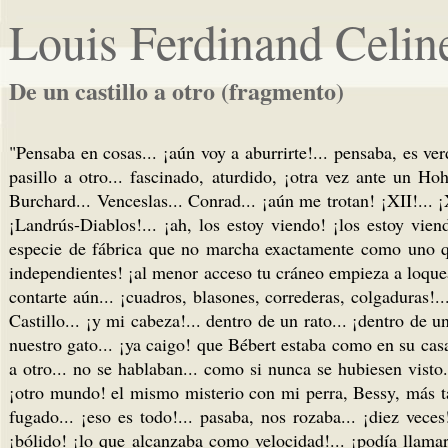
Louis Ferdinand Celin
De un castillo a otro (fragmento)
"Pensaba en cosas... ¡aún voy a aburrirte!... pensaba, es v
pasillo a otro... fascinado, aturdido, ¡otra vez ante un Hoh
Burchard... Venceslas... Conrad... ¡aún me trotan! ¡XII!... ¡X
¡Landrús-Diablos!... ¡ah, los estoy viendo! ¡los estoy vien
especie de fábrica que no marcha exactamente como uno quie
independientes! ¡al menor acceso tu cráneo empieza a loquea
contarte aún... ¡cuadros, blasones, correderas, colgaduras!...
Castillo... ¡y mi cabeza!... dentro de un rato... ¡dentro de u
nuestro gato... ¡ya caigo! que Bébert estaba como en su casa 
a otro... no se hablaban... como si nunca se hubiesen visto..
¡otro mundo! el mismo misterio con mi perra, Bessy, más tard
fugado... ¡eso es todo!... pasaba, nos rozaba... ¡diez veces!
¡bólido! ¡lo que alcanzaba como velocidad!... ¡podía llamarl