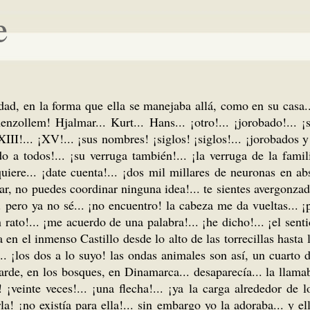
e
erdad, en la forma que ella se manejaba allá, como en su casa.
enzollem! Hjalmar... Kurt... Hans... ¡otro!... ¡jorobado!... ¡
III!... ¡XV!... ¡sus nombres! ¡siglos! ¡siglos!... ¡jorobados y 
do a todos!... ¡su verruga también!... ¡la verruga de la famil
re... ¡date cuenta!... ¡dos mil millares de neuronas en abso
r, no puedes coordinar ninguna idea!... te sientes avergonzado
 pero ya no sé... ¡no encuentro! la cabeza me da vueltas... ¡pe
n rato!... ¡me acuerdo de una palabra!... ¡he dicho!... ¡el sent
en el inmenso Castillo desde lo alto de las torrecillas hasta 
. ¡los dos a lo suyo! las ondas animales son así, un cuarto de
e, en los bosques, en Dinamarca... desaparecía... la llamaba..
 ¡veinte veces!... ¡una flecha!... ¡ya la carga alrededor de l
a! ¡no existía para ella!... sin embargo yo la adoraba... y e