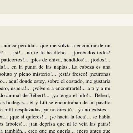
.. nunca perdida... que me volvía a encontrar de un
sí! — ¡sí!... no te lo he dicho... ¡jorobados todos!
paticortos!... ¡pies de chiva, hendidos!... ¡todos!...
ia!... en la punta de las napias...La cabeza es una
luto y pleno misterio!... ¡estás fresco! ¡neuronas
... aquí donde estoy, sobre el costado, me gustaría
ro, espera!... ¡volveré a encontrarte!... a ti y a mi
ido animal de Bébert!... ¡ya tengo el hilo!... Bébert,
las bodegas... él y Lili se encontraban de un pasillo
 mili desplazadas, ya no eres tú... ya no existes...
. ¡que si quieres!... ¡se hacía la loca!... se había
os árboles!... ¡tan deprisa que ni le veía las patas!
lla también... creo que me quería... ¡pero antes que