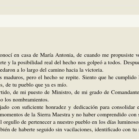
nocí en casa de María Antonia, de cuando me propusiste veni
te y la posibilidad real del hecho nos golpeó a todos. Despu
daron a lo largo del camino hacia la victoria.
maduros, pero el hecho se repite. Siento que he cumplido l
s, de tu pueblo que ya es mío.
artido, de mi puesto de Ministro, de mi grado de Comandant
mo los nombramientos.
do con suficiente honradez y dedicación para consolidar el
 momentos de la Sierra Maestra y no haber comprendido con su
l orgullo de pertenecer a nuestro pueblo en los días luminosos 
bién de haberte seguido sin vacilaciones, identificado con tu 