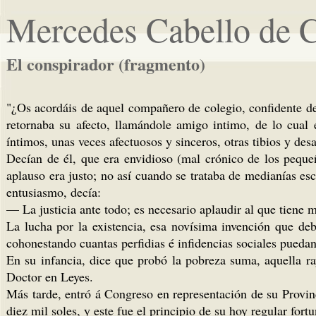
Mercedes Cabello de 
El conspirador (fragmento)
"¿Os acordáis de aquel compañero de colegio, confidente de 
retornaba su afecto, llamándole amigo intimo, de lo cual é
íntimos, unas veces afectuosos y sinceros, otras tibios y des
Decían de él, que era envidioso (mal crónico de los peque
aplauso era justo; no así cuando se trataba de medianías es
entusiasmo, decía:
— La justicia ante todo; es necesario aplaudir al que tiene m
La lucha por la existencia, esa novísima invención que deb
cohonestando cuantas perfidias é infidencias sociales puedan
En su infancia, dice que probó la pobreza suma, aquella ra
Doctor en Leyes.
Más tarde, entró á Congreso en representación de su Provinc
diez mil soles, y este fue el principio de su hoy regular fortu