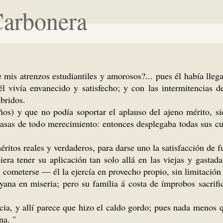
Carbonera
mis atrenzos estudiantiles y amorosos?... pues él había llegad
l vivía envanecido y satisfecho; y con las intermitencias d
abridos.
ños) y que no podía soportar el aplauso del ajeno mérito, s
casas de todo merecimiento: entonces desplegaba todas sus cu
éritos reales y verdaderos, para darse uno la satisfacción de fu
iera tener su aplicación tan solo allá en las viejas y gastad
 cometerse — él la ejercía en provecho propio, sin limitación
yana en miseria; pero su familia á costa de ímprobos sacrific
ia, y allí parece que hizo el caldo gordo; pues nada menos q
na. "