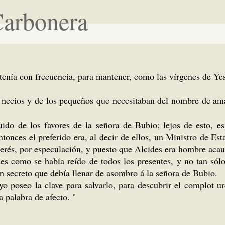
Carbonera
stenía con frecuencia, para mantener, como las vírgenes de Yes
s necios y de los pequeños que necesitaban del nombre de ama
do de los favores de la señora de Bubio; lejos de esto, es
ntonces el preferido era, al decir de ellos, un Ministro de E
erés, por especulación, y puesto que Alcides era hombre acauda
ides como se había reído de todos los presentes, y no tan s
n secreto que debía llenar de asombro á la señora de Bubio.
yo poseo la clave para salvarlo, para descubrir el complot 
 palabra de afecto. "