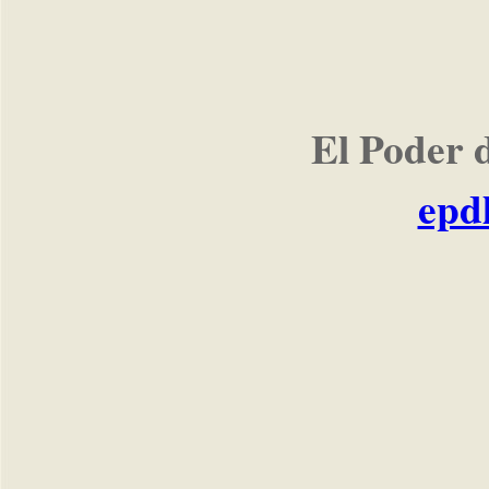
El Poder 
epd