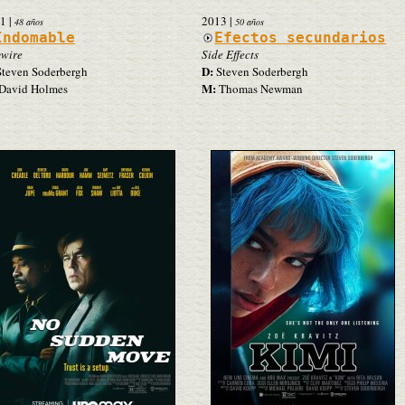
1
|
2013
|
48 años
50 años
Indomable
Efectos secundarios
wire
Side Effects
D:
teven Soderbergh
Steven Soderbergh
M:
David Holmes
Thomas Newman