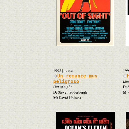
1998
|
199
35 años
Un romance muy
peligroso
Lim
D:
Out of sight
S
D:
M:
Steven Soderbergh
M:
David Holmes