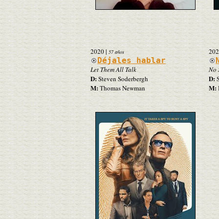
2020
|
202
57 años
Déjales hablar
Let Them All Talk
No 
D:
D:
Steven Soderbergh
S
M:
M:
Thomas Newman