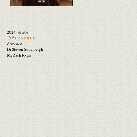
2024
|
61 años
Presence
Presence
D:
Steven Soderbergh
M:
Zach Ryan