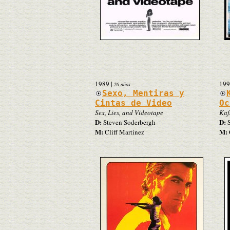
1989
|
199
26 años
Sexo, Mentiras y
Cintas de Video
Oc
Sex, Lies, and Videotape
Kaf
D:
D:
Steven Soderbergh
S
M:
M:
Cliff Martinez