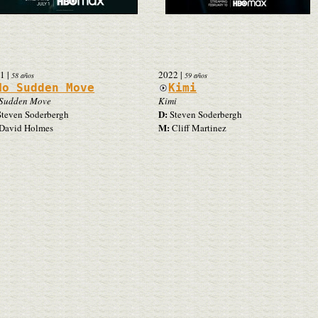
1
|
2022
|
58 años
59 años
No Sudden Move
Kimi
Sudden Move
Kimi
D:
teven Soderbergh
Steven Soderbergh
M:
David Holmes
Cliff Martinez