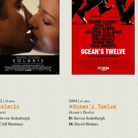
2
|
2004
|
39 años
41 años
Solaris
Ocean's Twelve
aris
Ocean's Twelve
D:
teven Soderbergh
Steven Soderbergh
M:
Cliff Martinez
David Holmes