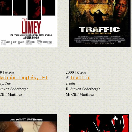
9
|
2000
|
36 años
37 años
Halcón Inglés, El
Traffic
ey, The
Traffic
D:
teven Soderbergh
Steven Soderbergh
M:
Cliff Martinez
Cliff Martinez