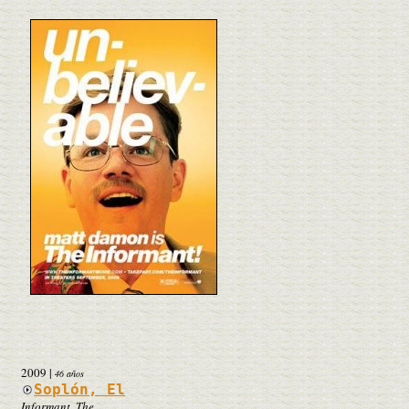
2009
|
46 años
Soplón, El
Informant, The