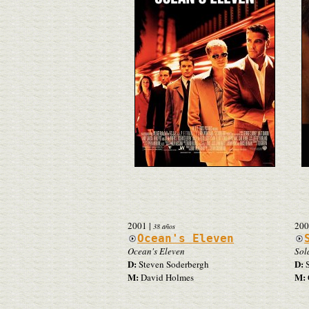
2001
|
200
38 años
Ocean's Eleven
Ocean's Eleven
Sol
D:
D:
Steven Soderbergh
S
M:
M:
David Holmes