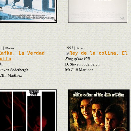
1
|
1993
|
28 años
30 años
Kafka, La Verdad
Rey de la colina, El
ulta
King of the Hill
D:
ka
Steven Soderbergh
M:
teven Soderbergh
Cliff Martinez
Cliff Martinez