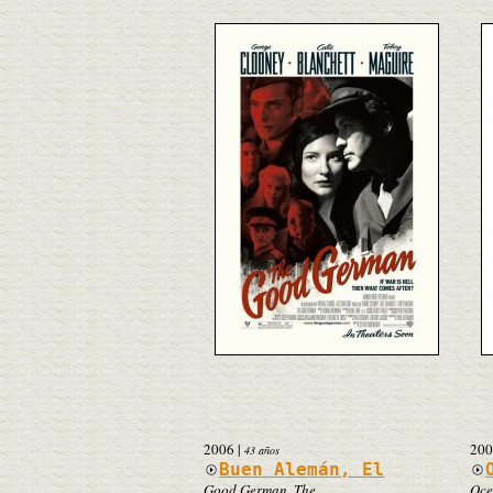
2006
|
200
43 años
Buen Alemán, El
Good German, The
Oce