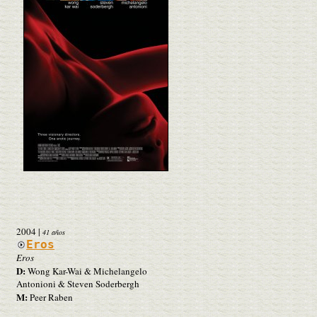
2004
|
41 años
Eros
Eros
D:
Wong Kar-Wai & Michelangelo
Antonioni & Steven Soderbergh
M:
Peer Raben