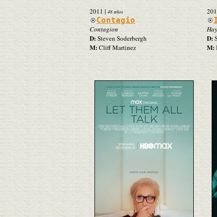
2011
|
201
48 años
Contagio
Contagion
Hay
D:
D:
Steven Soderbergh
S
M:
M:
Cliff Martinez