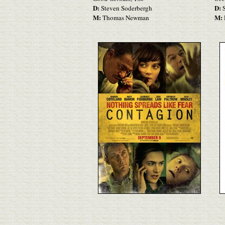
D:
D:
Steven Soderbergh
S
M:
M:
Thomas Newman