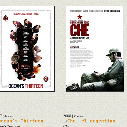
7
|
2008
|
44 años
45 años
Ocean's Thirteen
Che, el argentino
an's Thirteen
Che