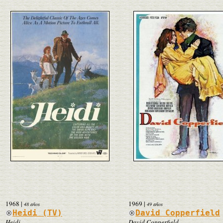
1968
|
1969
|
48 años
49 años
Heidi (TV)
David Copperfield
Heidi
David Copperfield