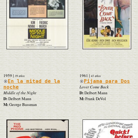
1959
|
1961
|
39 años
41 años
En la mitad de la
Pijama para Dos
noche
Lover Come Back
D:
Middle of the Night
Delbert Mann
D:
M:
Delbert Mann
Frank DeVol
M:
George Bassman