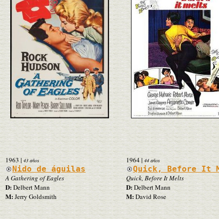
1963
|
1964
|
43 años
44 años
Nido de águilas
Quick, Before It 
A Gathering of Eagles
Quick, Before It Melts
D:
D:
Delbert Mann
Delbert Mann
M:
M:
Jerry Goldsmith
David Rose