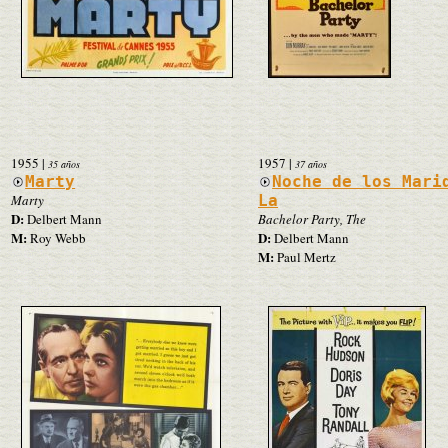
1955
|
1957
|
35 años
37 años
Marty
Noche de los Mari
Marty
La
D:
Delbert Mann
Bachelor Party, The
M:
D:
Roy Webb
Delbert Mann
M:
Paul Mertz