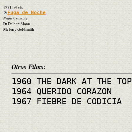
1981
|
61 años
Fuga de Noche
Night Crossing
D:
Delbert Mann
M:
Jerry Goldsmith
Otros Films:
1960 THE DARK AT THE TOP
1964 QUERIDO CORAZON
1967 FIEBRE DE CODICIA