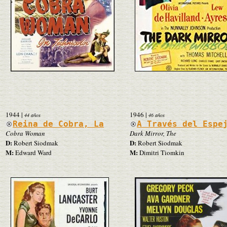
1944
|
1946
|
44 años
46 años
Reina de Cobra, La
A Través del Espe
Cobra Woman
Dark Mirror, The
D:
D:
Robert Siodmak
Robert Siodmak
M:
M:
Edward Ward
Dimitri Tiomkin