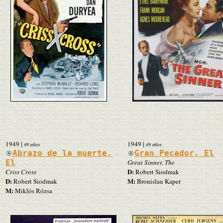
1949
|
1949
|
49 años
49 años
Abrazo de la muerte,
Gran Pecador, El
El
Great Sinner, The
D:
Criss Cross
Robert Siodmak
D:
M:
Robert Siodmak
Bronislau Kaper
M:
Miklós Rózsa