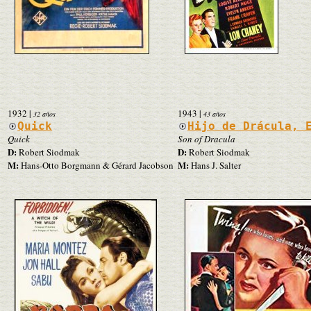
1932
|
1943
|
32 años
43 años
Quick
Hijo de Drácula, 
Quick
Son of Dracula
D:
D:
Robert Siodmak
Robert Siodmak
M:
M:
Hans-Otto Borgmann & Gérard Jacobson
Hans J. Salter