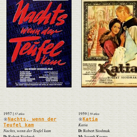
1957
|
1959
|
57 años
59 años
Nachts, wenn der
Katia
Teufel kam
Katia
D:
Nachts, wenn der Teufel kam
Robert Siodmak
D:
M:
Robert Siodmak
Joseph Kosma