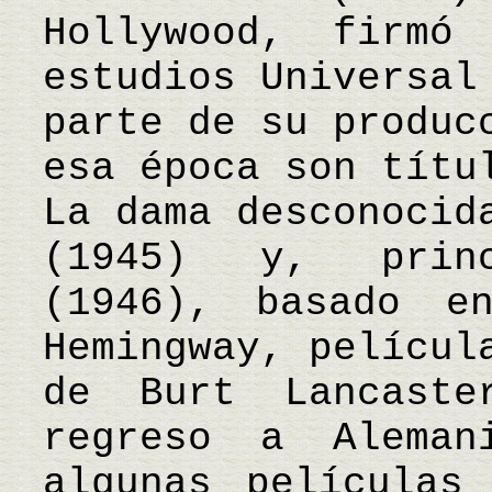
Hollywood, firmó
estudios Universal
parte de su produc
esa época son títu
La dama desconocid
(1945) y, princ
(1946), basado e
Hemingway, películ
de Burt Lancast
regreso a Aleman
algunas películas