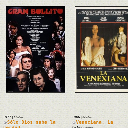
1977
|
1986
|
55 años
64 años
Sólo Dios sabe la
Veneciana, La
verdad
La Venexiana