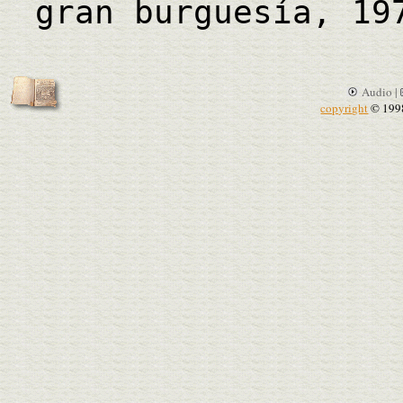
gran burguesía, 19
Audio |
copyright
© 199