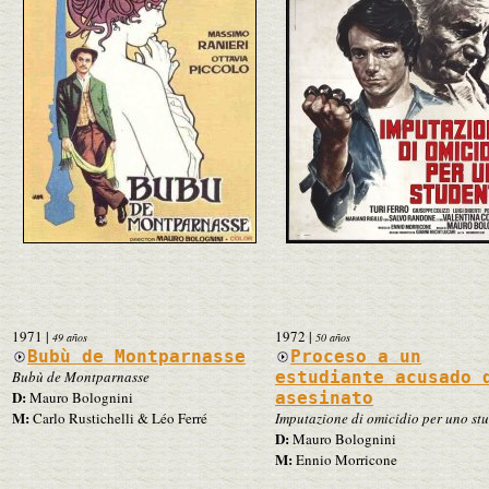
1971
|
1972
|
49 años
50 años
Bubù de Montparnasse
Proceso a un
Bubù de Montparnasse
estudiante acusado 
D:
Mauro Bolognini
asesinato
M:
Carlo Rustichelli & Léo Ferré
Imputazione di omicidio per uno st
D:
Mauro Bolognini
M:
Ennio Morricone