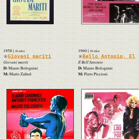
1958
|
1960
|
36 años
38 años
Giovani mariti
Bello Antonio, El
Giovani mariti
Il Bell'Antonio
D:
D:
Mauro Bolognini
Mauro Bolognini
M:
M:
Mario Zafred
Piero Piccioni