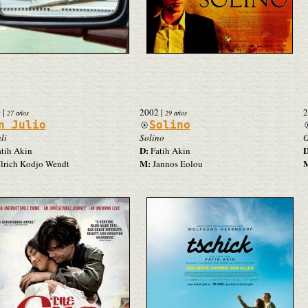
0
|
2002
|
2
27 años
29 años
n Julio
Solino
li
Solino
G
D:
D
tih Akin
Fatih Akin
M:
lrich Kodjo Wendt
Jannos Eolou