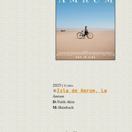
2025
|
52 años
Isla de Amrum, La
Amrum
D:
Fatih Akin
M:
Hainbach