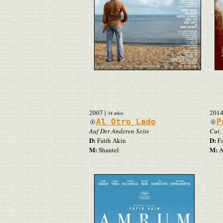
2007
|
201
34 años
Al Otro Lado
P
Auf Der Anderen Seite
Cut,
D:
D:
Fatih Akin
Fa
M:
M:
Shantel
A