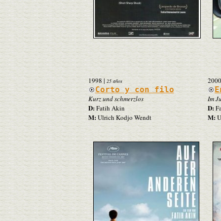
1998
|
200
25 años
Corto y con filo
E
Kurz und schmerzlos
Im Ju
D:
D:
Fatih Akin
Fa
M:
M:
Ulrich Kodjo Wendt
U