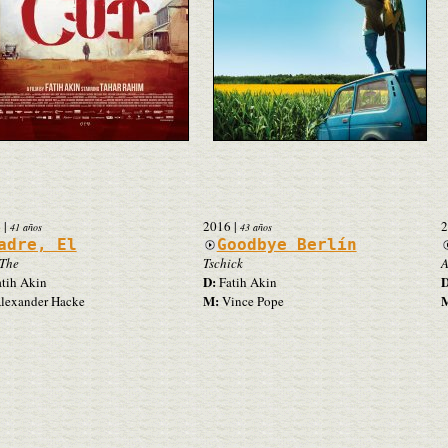
4
|
2016
|
2
41 años
43 años
adre, El
Goodbye Berlín
 The
Tschick
A
D:
D
tih Akin
Fatih Akin
M:
lexander Hacke
Vince Pope