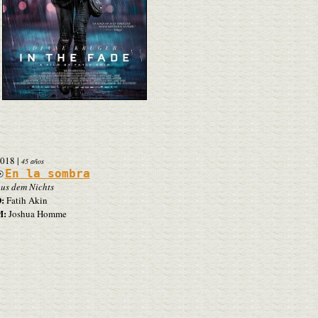
018
|
45 años
En la sombra
us dem Nichts
:
Fatih Akin
M:
Joshua Homme