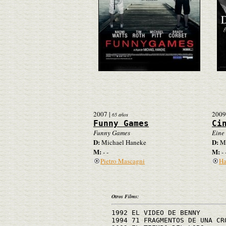
2007
|
2009
65 años
Funny Games
Ci
Funny Games
Eine
D:
D:
Michael Haneke
Mi
M:
M:
- -
- 
Pietro Mascagni
Ha
Otros Films:
1992 EL VIDEO DE BENNY
1994 71 FRAGMENTOS DE UNA CR