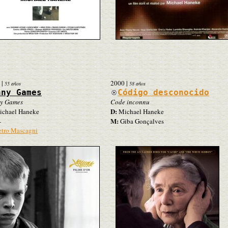
|
2000
|
55 años
58 años
nny Games
Código desconocido
y Games
Code inconnu
D:
chael Haneke
Michael Haneke
M:
-
Giba Gonçalves
etro Mascagni