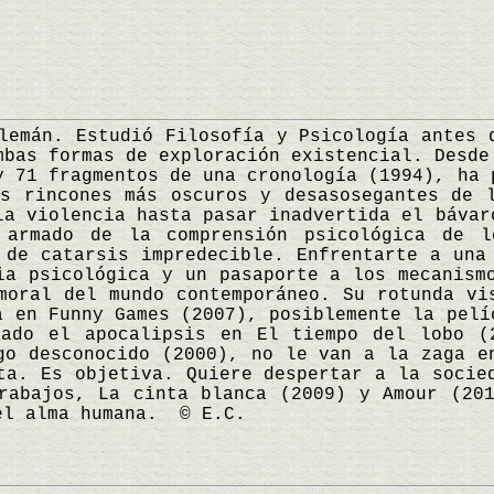
án. Estudió Filosofía y Psicología antes d
mbas formas de exploración existencial. Desde
y 71 fragmentos de una cronología (1994), ha 
s rincones más oscuros y desasosegantes de 
la violencia hasta pasar inadvertida el bávar
 armado de la comprensión psicológica de l
 de catarsis impredecible. Enfrentarte a una
ia psicológica y un pasaporte a los mecanism
moral del mundo contemporáneo. Su rotunda vi
a en Funny Games (2007), posiblemente la pelí
nado el apocalipsis en El tiempo del lobo (
go desconocido (2000), no le van a la zaga e
ta. Es objetiva. Quiere despertar a la socie
rabajos, La cinta blanca (2009) y Amour (20
el alma humana. © E.C.