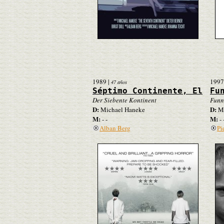
1989
|
1997
47 años
Séptimo Continente, El
Fu
Der Siebente Kontinent
Funn
D:
D:
Michael Haneke
Mi
M:
M:
- -
- 
Alban Berg
Pi