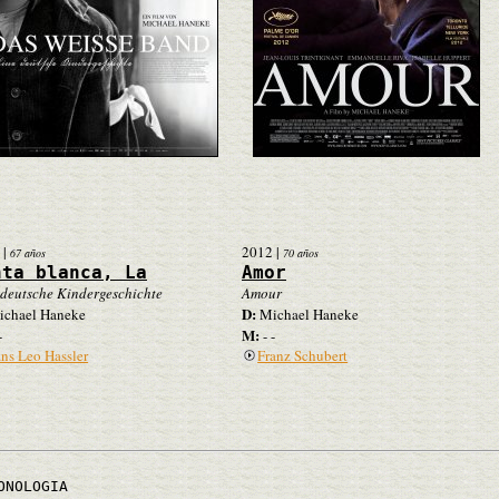
|
2012
|
67 años
70 años
nta blanca, La
Amor
 deutsche Kindergeschichte
Amour
D:
chael Haneke
Michael Haneke
M:
-
- -
ns Leo Hassler
Franz Schubert
ONOLOGIA