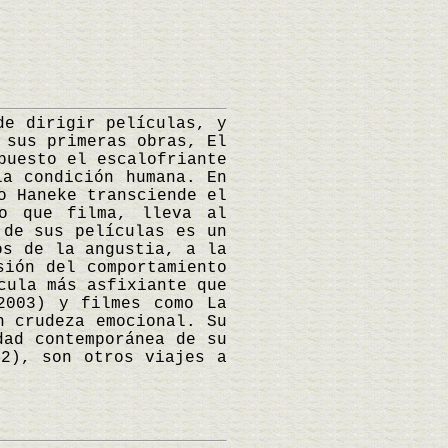
e dirigir películas, y
 sus primeras obras, El
puesto el escalofriante
la condición humana. En
o Haneke transciende el
o que filma, lleva al
 de sus películas es un
os de la angustia, a la
sión del comportamiento
cula más asfixiante que
2003) y filmes como La
n crudeza emocional. Su
dad contemporánea de su
12), son otros viajes a