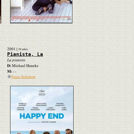
2001
|
59 años
Pianista, La
La pianiste
D:
Michael Haneke
M:
- -
Franz Schubert