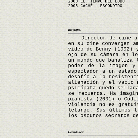
2003 EL TIEMPO DEL LOBO
2005 CACHÉ - ESCONDIDO
Biografía:
Director de cine alem
en su cine convergen a
vídeo de Benny (1992) 
ojo de su cámara en lo
un mundo que banaliza 
poder de la imagen y
espectador a un estado
desafío a la resistenc
alienación y el vacío 
psicópata quedó sellad
se recuerda. Ha imagi
pianista (2001) o Códi
violencia no es gratui
letargo. Sus últimos t
los oscuros secretos d
Galardones: