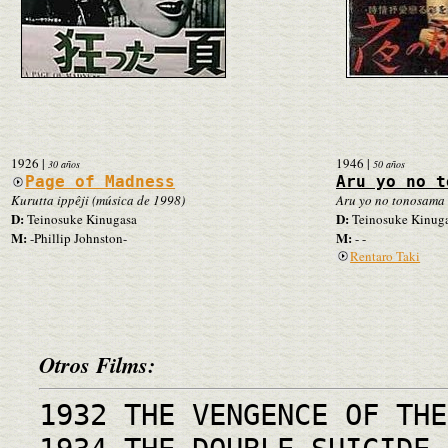
1926
|
1946
|
30 años
50 años
Page of Madness
Aru yo no t
Kurutta ippêji (música de 1998)
Aru yo no tonosama
D:
D:
Teinosuke Kinugasa
Teinosuke Kinug
M:
M:
-Phillip Johnston-
- -
Rentaro Taki
Otros Films:
1932 THE VENGENCE OF THE