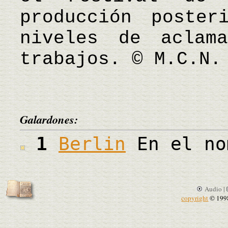
producción poster
niveles de aclam
trabajos. © M.C.N.
Galardones:
1
Berlin
En el no
Audio |
copyright
© 199