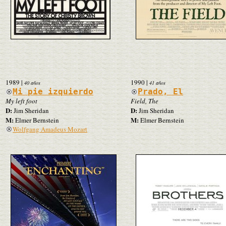
1989
|
1990
|
40 años
41 años
Mi pie izquierdo
Prado, El
My left foot
Field, The
D:
D:
Jim Sheridan
Jim Sheridan
M:
M:
Elmer Bernstein
Elmer Bernstein
Wolfgang Amadeus Mozart