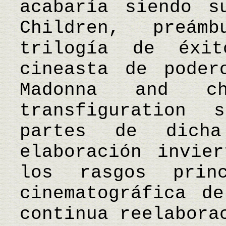
acabaría siendo s
Children, preá
trilogía de éxi
cineasta de poder
Madonna and c
transfiguration
partes de dich
elaboración invie
los rasgos prin
cinematográfica d
continua reelabora