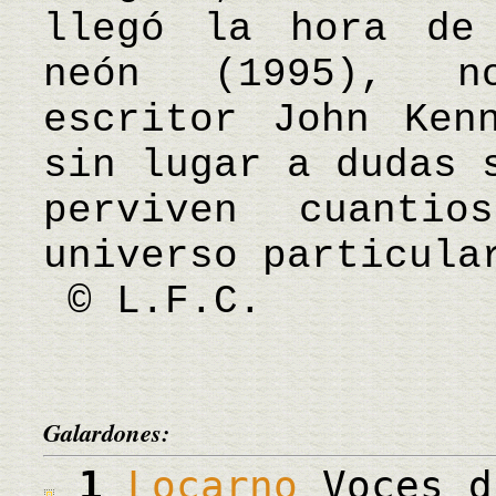
llegó la hora de
neón (1995), n
escritor John Ken
sin lugar a dudas 
perviven cuanti
universo particula
© L.F.C.
Galardones:
1
Locarno
Voces d