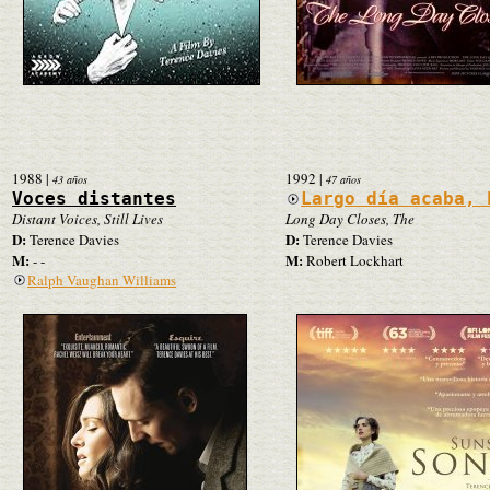
1988
|
1992
|
43 años
47 años
Voces distantes
Largo día acaba, 
Distant Voices, Still Lives
Long Day Closes, The
D:
D:
Terence Davies
Terence Davies
M:
M:
- -
Robert Lockhart
Ralph Vaughan Williams