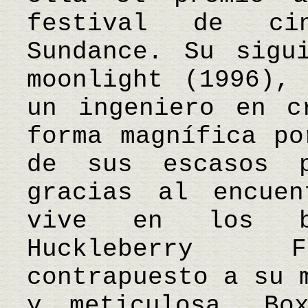
festival de ci
Sundance. Su sigu
moonlight (1996),
un ingeniero en c
forma magnífica po
de sus escasos p
gracias al encue
vive en los bo
Huckleberry F
contrapuesto a su 
y meticulosa. Bo