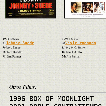
1991
|
1995
|
38 años
42 años
Johnny Suede
Vivir rodando
Johnny Suede
Living in Oblivion
D:
D:
Tom DiCillo
Tom DiCillo
M:
M:
Jim Farmer
Jim Farmer
Otros Films:
1996 BOX OF MOONLIGHT