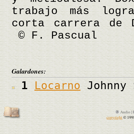
trabajo más logr
corta carrera de 
© F. Pascual
Galardones:
1
Locarno
Johnny 
Audio |
copyright
© 199