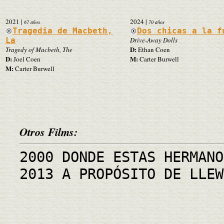
2021
|
2024
|
67 años
70 años
Tragedia de Macbeth,
Dos chicas a la f
La
Drive-Away Dolls
D:
Tragedy of Macbeth, The
Ethan Coen
D:
M:
Joel Coen
Carter Burwell
M:
Carter Burwell
Otros Films:
2000 DONDE ESTAS HERMANO
2013 A PROPÓSITO DE LLEW