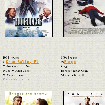
1994
|
1996
|
40 años
42 años
Gran Salto, El
Fargo
Hudsucker proxy, The
Fargo
D:
D:
Joel y Ethan Coen
Joel y Ethan Coen
M:
M:
Carter Burwell
Carter Burwell
Aram Khachaturian