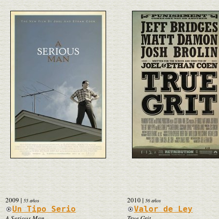
2009
|
2010
|
55 años
56 años
Un Tipo Serio
Valor de Ley
A Serious Man
True Grit