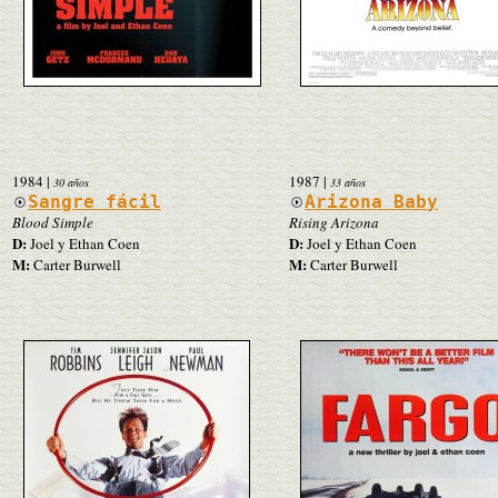
1984
|
1987
|
30 años
33 años
Sangre fácil
Arizona Baby
Blood Simple
Rising Arizona
D:
D:
Joel y Ethan Coen
Joel y Ethan Coen
M:
M:
Carter Burwell
Carter Burwell