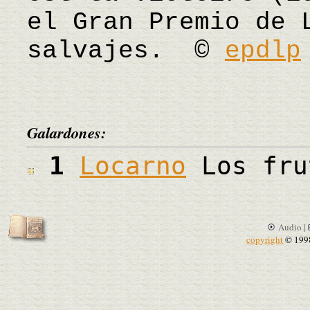
el Gran Premio de 
salvajes. ©
epdlp
Galardones:
1
Locarno
Los fru
Audio |
copyright
© 199