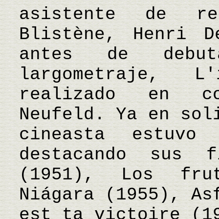
asistente de re
Blistène, Henri D
antes de debu
largometraje, L
realizado en c
Neufeld. Ya en sol
cineasta estuvo
destacando sus 
(1951), Los fru
Niágara (1955), As
est ta victoire (1