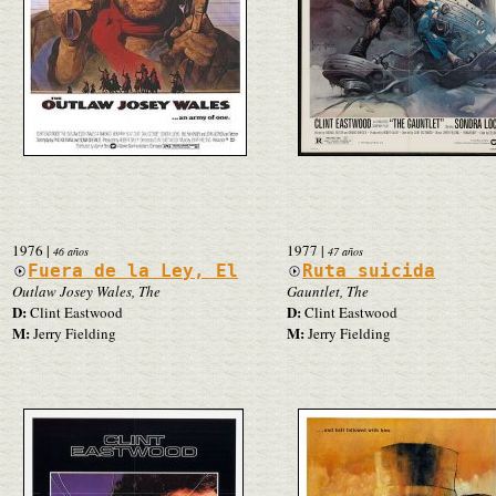
1976
|
1977
|
46 años
47 años
Fuera de la Ley, El
Ruta suicida
Outlaw Josey Wales, The
Gauntlet, The
D:
D:
Clint Eastwood
Clint Eastwood
M:
M:
Jerry Fielding
Jerry Fielding