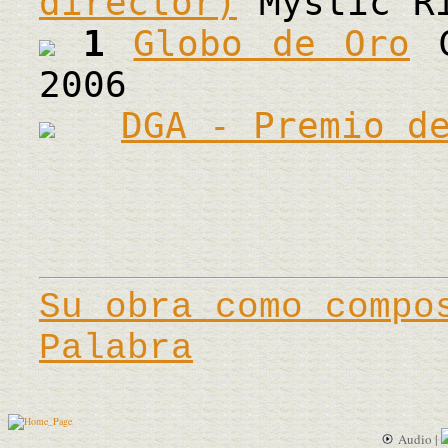
director)
Mystic Ri
1
Globo de Oro
C
2006
DGA - Premio d
Su obra como compo
Palabra
Audio |