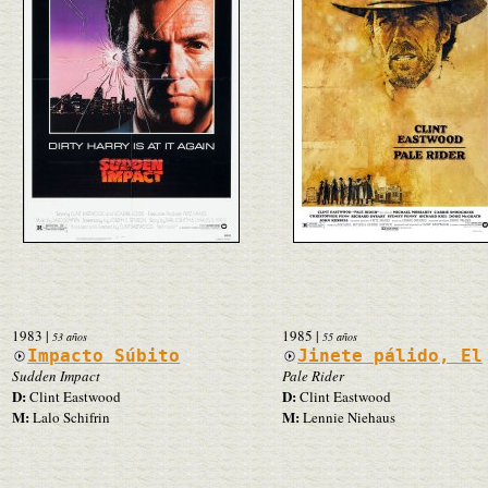
1983
|
1985
|
53 años
55 años
Impacto Súbito
Jinete pálido, El
Sudden Impact
Pale Rider
D:
D:
Clint Eastwood
Clint Eastwood
M:
M:
Lalo Schifrin
Lennie Niehaus