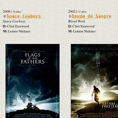
2000
|
2002
|
70 años
72 años
Space Cowboys
Deuda de Sangre
Space Cowboys
Blood Work
D:
D:
Clint Eastwood
Clint Eastwood
M:
M:
Lennie Niehaus
Lennie Niehaus