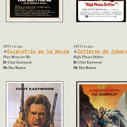
1971
|
1973
|
41 años
43 años
Escalofrío en la Noche
Infierno de Cobar
Play Misty for Me
High Plains Drifter
D:
D:
Clint Eastwood
Clint Eastwood
M:
M:
Dee Barton
Dee Barton