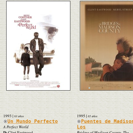
1993
|
1995
|
63 años
65 años
Un Mundo Perfecto
Puentes de Madiso
A Perfect World
Los
D:
Clint Eastwood
Bridges of Madison County, The