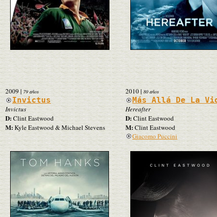
2009
|
2010
|
79 años
80 años
Invictus
Más Allá De La Vi
Invictus
Hereafter
D:
D:
Clint Eastwood
Clint Eastwood
M:
M:
Kyle Eastwood & Michael Stevens
Clint Eastwood
Giacomo Puccini