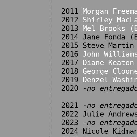
2011
Morgan Freem
2012
Shirley MacL
2013
Mel Brooks (
2014 Jane Fonda (
2015 Steve Martin
2016
John William
2017
Diane Keaton
2018
George Cloon
2019
Denzel Washi
2020
-no entregad
2021
-no entregad
2022 Julie Andrew
2023
-no entregad
2024 Nicole Kidma