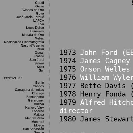
G
audí
G
enie
G
lobos de Oro
G
oya
J
osé María Forqué
L
AFCA
L
ola
L
ouis Delluc
L
umières
M
edalla de Oro
M
éliès
N
acional de Cinematografía
N
astri d'Argento
N
ika
1973
John Ford (E
O
scar
P
latino
1974
James Cagney
S
ant Jordi
S
aturn
S
pirit
1975
Orson Welles
S
ur
1976
William Wyle
FESTIVALES
B
erlín
1977 Bette Davis 
C
annes
C
artagena de Indias
1978 Henry Fonda 
C
hicago
F
antasporto
1979
Alfred Hitch
G
érardmer
H
uelva
K
arlovy Vary
director
L
ocarno
M
álaga
1980 James Stewar
M
ar del Plata
M
ontreal
M
oscú
S
an Sebastián
S
eattle