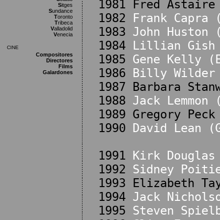
1981 Fred Astaire
S
itges
S
undance
1982
Frank Capra 
T
oronto
T
ribeca
1983
John Huston 
V
alladolid
V
enecia
1984
Lillian Gish
CINE
Compositores
1985
Gene Kelly (
Directores
Films
1986
Billy Wilder
Galardones
1987 Barbara Stan
1988
Jack Lemmon 
1989 Gregory Peck
1990
David Lean (
1991
Kirk Douglas
1992
Sidney Poiti
1993 Elizabeth Ta
1994
Jack Nichols
1995
Steven Spiel