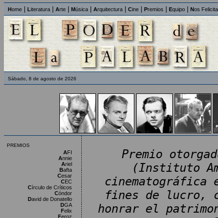
|
|
|
|
|
|
|
|
H
ome
L
iteratura
A
rte
M
úsica
A
rquitectura
C
ine
P
remios
E
quipo
N
os Felicit
Sábado, 8 de agosto de 2026
PREMIOS
Premio otorgad
A
FI
A
nnie
A
riel
(Instituto A
B
afta
C
esar
cinematográfica 
C
EC
C
írculo de Críticos
fines de lucro, 
C
óndor
D
avid de Donatello
D
GA
honrar el patrimo
F
elix
F
eroz