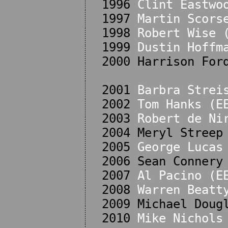
1996
Clint Eastwo
1997
Martin Scors
1998
Robert Wise 
1999
Dustin Hoffm
2000 Harrison For
2001
Barbra Strei
2002
Tom Hanks (E
2003
Robert de Ni
2004 Meryl Streep
2005
George Lucas
2006 Sean Connery
2007
Al Pacino (E
2008
Warren Beatt
2009 Michael Doug
2010
Mike Nichols