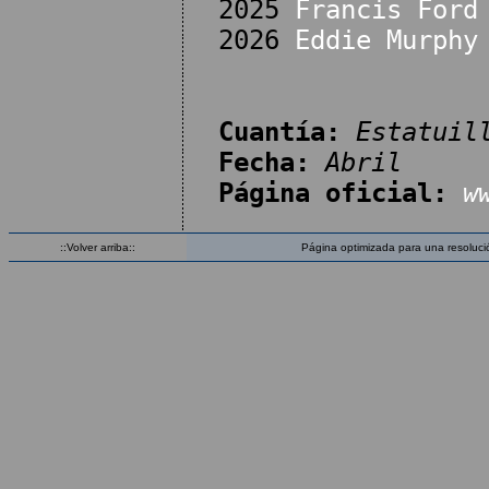
2025
Francis Ford
2026
Eddie Murphy
Cuantía:
Estatuil
Fecha:
Abril
Página oficial:
w
::Volver arriba::
Página optimizada para una resoluci