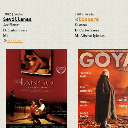
1992
|
1993
|
60 años
61 años
Sevillanas
Dispara
Sevillanas
Dispara
D:
D:
Carlos Saura
Carlos Saura
M:
M:
- -
Alberto Iglesias
Anónimo