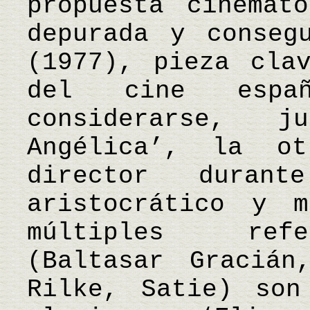
propuesta cinemat
depurada y conseg
(1977), pieza cla
del cine espa
considerarse, 
Angélica’, la o
director duran
aristocrático y m
múltiples refe
(Baltasar Gracián
Rilke, Satie) son