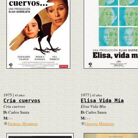
1975
|
1977
|
43 años
45 años
Cría cuervos
Elisa Vida Mía
Cría cuervos
Elisa Vida Mía
D:
D:
Carlos Saura
Carlos Saura
M:
M:
- -
- -
Frederic Mompou
Giorgio Mainiero