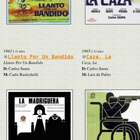
1963
|
1965
|
31 años
33 años
Llanto Por Un Bandido
Caza, La
Llanto Por Un Bandido
Caza, La
D:
D:
Carlos Saura
Carlos Saura
M:
M:
Carlo Rustichelli
Luis de Pablo