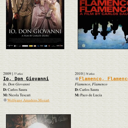
2009
|
2010
|
77 años
78 años
Io, Don Giovanni
Flamenco, Flamenc
Io, Don Giovanni
Flamenco, Flamenco
D:
D:
Carlos Saura
Carlos Saura
M:
M:
Nicola Tescari
Paco de Lucía
Wolfgang Amadeus Mozart