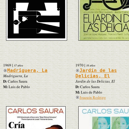
1969
|
1970
|
37 años
38 años
Madriguera, La
Jardín de las
Madriguera, La
Delicias, El
D:
Carlos Saura
Jardín de las Delicias, El
M:
D:
Luis de Pablo
Carlos Saura
M:
Luis de Pablo
Joaquín Rodrigo