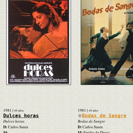
1981
|
1981
|
49 años
49 años
Dulces horas
Bodas de Sangre
Dulces horas
Bodas de Sangre
D:
D:
Carlos Saura
Carlos Saura
M:
M:
- -
Emilio de Diego