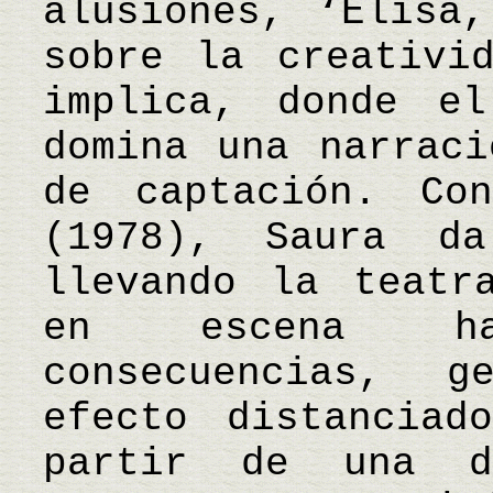
alusiones, ‘Elisa
sobre la creativi
implica, donde e
domina una narraci
de captación. Co
(1978), Saura d
llevando la teatr
en escena ha
consecuencias, g
efecto distanciad
partir de una d