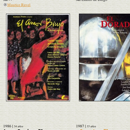
Maurice Ravel
1986
|
1987
|
54 años
55 años