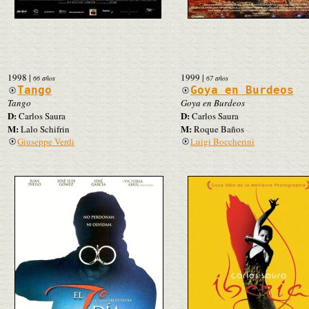
1998
|
1999
|
66 años
67 años
Tango
Goya en Burdeos
Tango
Goya en Burdeos
D:
D:
Carlos Saura
Carlos Saura
M:
M:
Lalo Schifrin
Roque Baños
Giuseppe Verdi
Luigi Boccherini