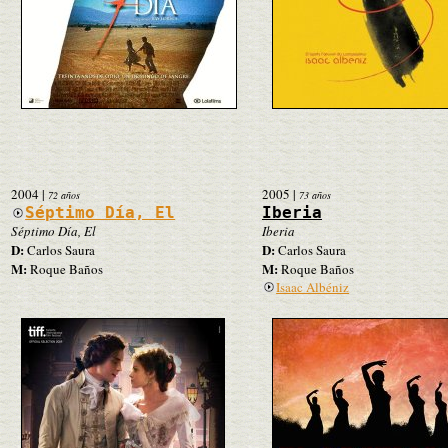
2004
|
2005
|
72 años
73 años
Séptimo Día, El
Iberia
Séptimo Día, El
Iberia
D:
D:
Carlos Saura
Carlos Saura
M:
M:
Roque Baños
Roque Baños
Isaac Albéniz