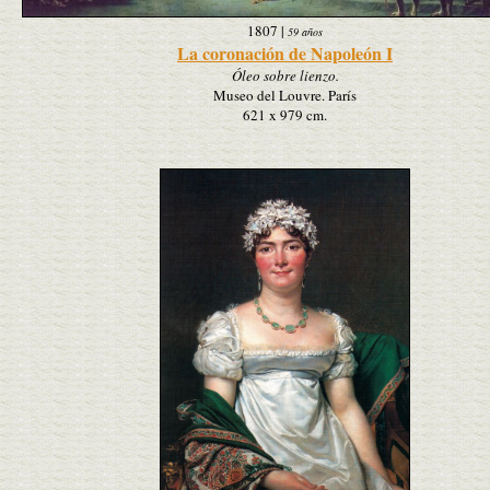
1807
|
59 años
La coronación de Napoleón I
Óleo sobre lienzo.
Museo del Louvre. París
621 x 979 cm.