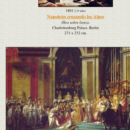
1801
|
53 años
Napoleón cruzando los Alpes
Óleo sobre lienzo.
Charlottenburg Palace. Berlín
271 x 232 cm.