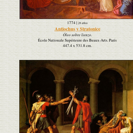
1774
|
26 años
Antiochus y Stratonice
Óleo sobre lienzo.
École Nationale Supérieure des Beaux-Arts. París
447.4 x 531.8 cm.