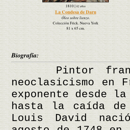
1810
|
62 años
La Condesa de Daru
Óleo sobre lienzo.
Colección Frick. Nueva York
81 x 65 cm.
Biografía:
Pintor francés
neoclasicismo en F
exponente desde la
hasta la caída de
Louis David nac