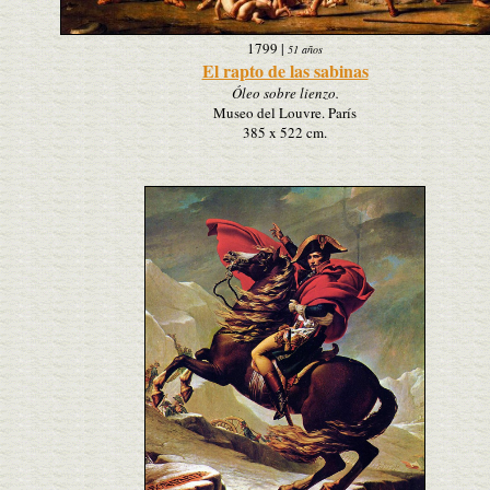
1799
|
51 años
El rapto de las sabinas
Óleo sobre lienzo.
Museo del Louvre. París
385 x 522 cm.