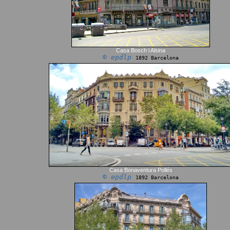
Casa Bosch i Alsina
© epdlp
1892 Barcelona
Casa Bonaventura Pollés
© epdlp
1892 Barcelona