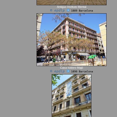
Antiguo Instituto Mental
© epdlp
1889 Barcelona
Casa Isidoro Majó
© epdlp
1890 Barcelona