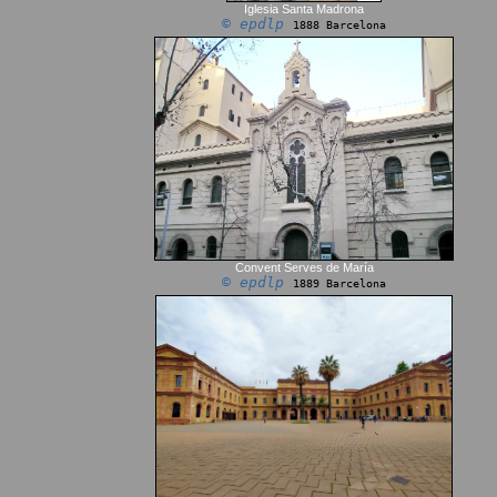
Iglesia Santa Madrona
© epdlp
1888 Barcelona
Convent Serves de María
© epdlp
1889 Barcelona