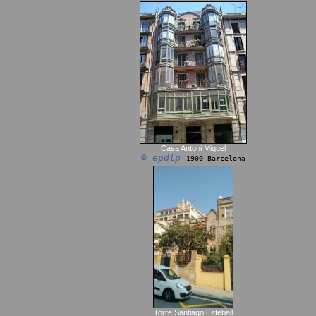
Casa Antoni Miquel
© epdlp
1900 Barcelona
Torre Santiago Esteball