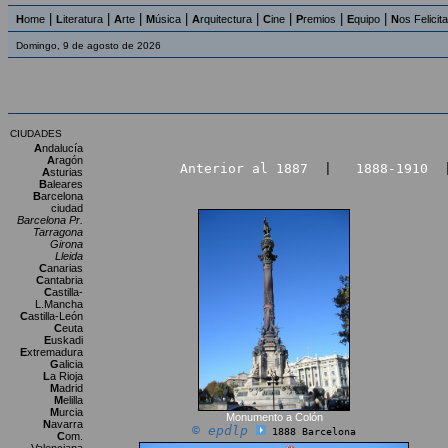
|
|
|
|
|
|
|
|
H
ome
L
iteratura
A
rte
M
úsica
A
rquitectura
C
ine
P
remios
E
quipo
N
os Felicit
Domingo, 9 de agosto de 2026
CIUDADES
A
ndalucía
A
ragón
Anterior al 1887
|
1888-1910
A
sturias
B
aleares
B
arcelona
ciudad
Barcelona Pr.
Tarragona
Girona
Lleida
C
anarias
C
antabria
C
astilla-
L.Mancha
C
astilla-León
C
euta
E
uskadi
E
xtremadura
G
alicia
L
a Rioja
M
adrid
M
elilla
M
urcia
Monumento a Colón
N
avarra
© epdlp
1888 Barcelona
C
om.