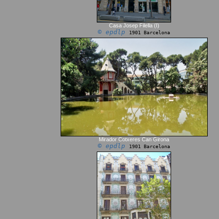
Casa Josep Filella (I)
© epdlp
1901 Barcelona
Mirador Cotxeres Can Girona
© epdlp
1901 Barcelona