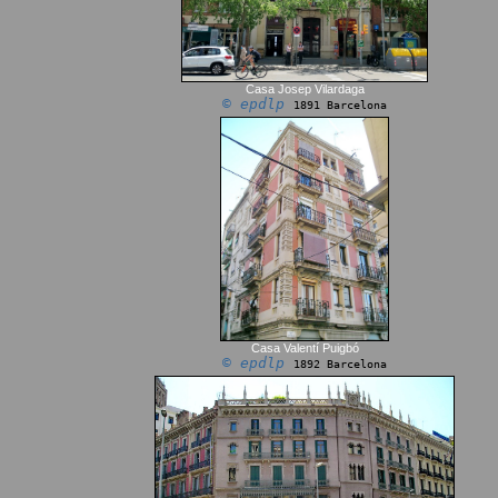
Casa Josep Vilardaga
© epdlp
1891 Barcelona
Casa Valentí Puigbó
© epdlp
1892 Barcelona