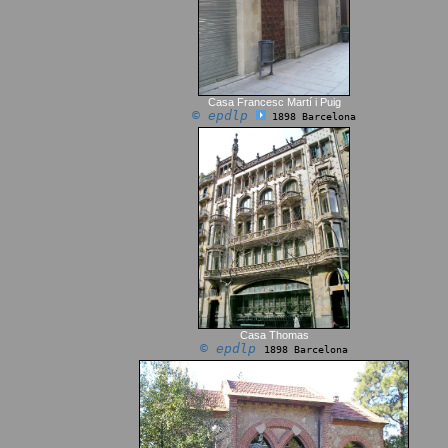
Casa Francesc Martí i Puig
© epdlp
1898 Barcelona
Casa Thomas
© epdlp
1898 Barcelona