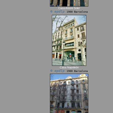
Casa Antoni Soler
© epdlp
1900 Barcelona
Casa Napoleón
© epdlp
1900 Barcelona