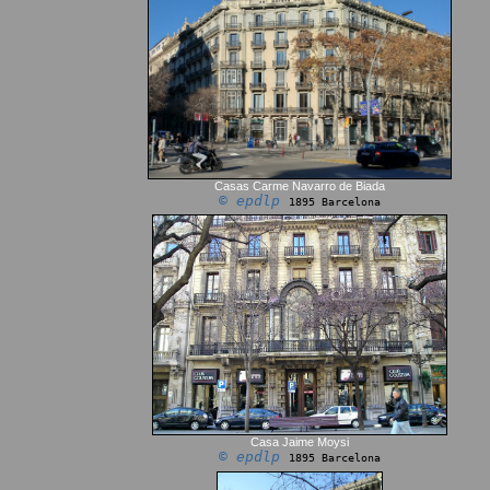
Casas Carme Navarro de Biada
© epdlp
1895 Barcelona
Casa Jaime Moysi
© epdlp
1895 Barcelona