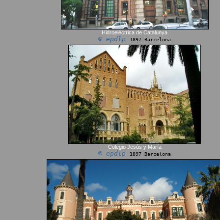
Hidroeléctrica de Catalunya
© epdlp
1897 Barcelona
Colegio Jesús y María
© epdlp
1897 Barcelona