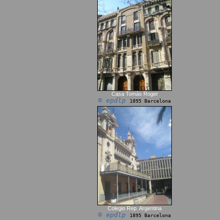
Casa Tomás Roger
© epdlp
1895 Barcelona
Colegio Rep. Argentina
© epdlp
1895 Barcelona