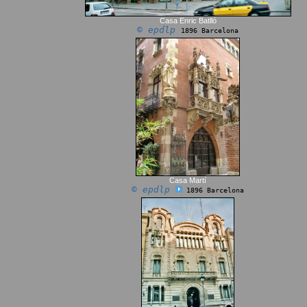
Casa Enric Batlló
© epdlp
1896 Barcelona
Casa Martí
© epdlp
1896 Barcelona