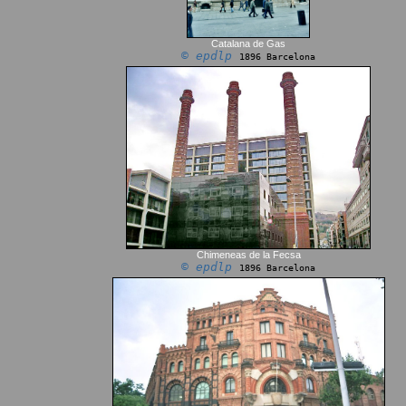
Catalana de Gas
© epdlp
1896 Barcelona
Chimeneas de la Fecsa
© epdlp
1896 Barcelona