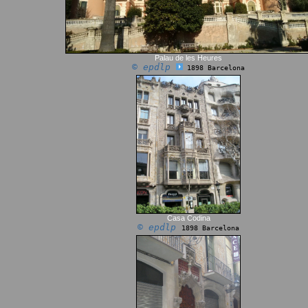
Palau de les Heures
© epdlp
1898 Barcelona
Casa Codina
© epdlp
1898 Barcelona