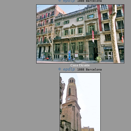
© epdlp
1888 Barcelona
Casa Elizalde
© epdlp
1888 Barcelona