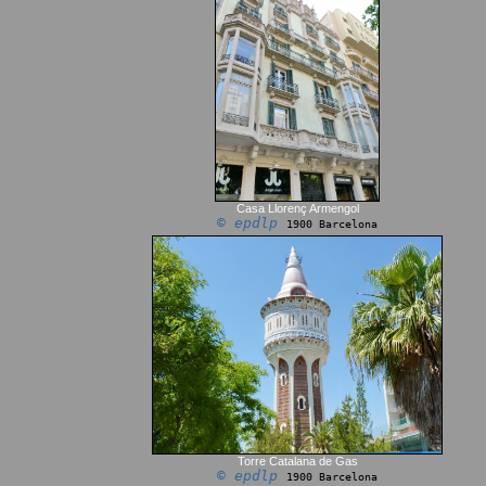
Casa Llorenç Armengol
© epdlp
1900 Barcelona
Torre Catalana de Gas
© epdlp
1900 Barcelona