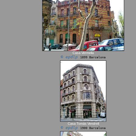
Casa Vermella
© epdlp
1899 Barcelona
Casa Tomás Vendrell
© epdlp
1900 Barcelona