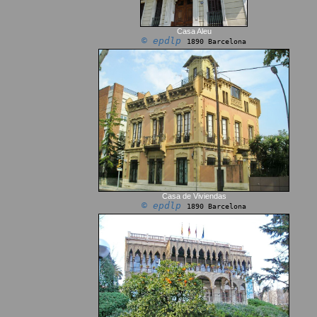
Casa Aleu
© epdlp
1890 Barcelona
Casa de Viviendas
© epdlp
1890 Barcelona