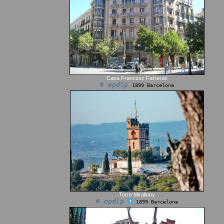
Casa Francesc Farreras
© epdlp
1899 Barcelona
Torre Miralluny
© epdlp
1899 Barcelona