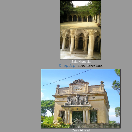
Sala Hipóstila
© epdlp
1895 Barcelona
Casa Almirall