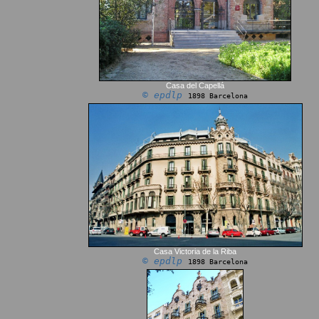
Casa del Capellá
© epdlp
1898 Barcelona
Casa Victoria de la Riba
© epdlp
1898 Barcelona