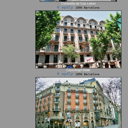
Compañia de Gas Lebon
© epdlp
1896 Barcelona
Casa Angel Batlló
© epdlp
1896 Barcelona