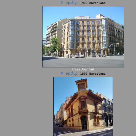
© epdlp
1900 Barcelona
Casa Joan Vall
© epdlp
1900 Barcelona