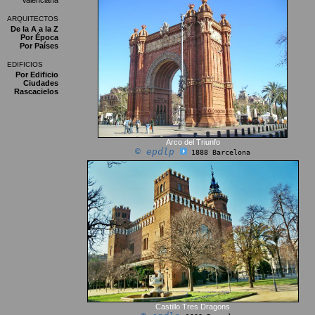
Valenciana
ARQUITECTOS
De la A a la Z
Por Época
Por Países
EDIFICIOS
Por Edificio
Ciudades
Rascacielos
Arco del Triunfo
© epdlp
1888 Barcelona
Castillo Tres Dragons