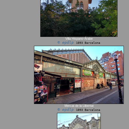
Villa Hispano-Árabe
© epdlp
1893 Barcelona
Mercat de la Llibertat
© epdlp
1893 Barcelona