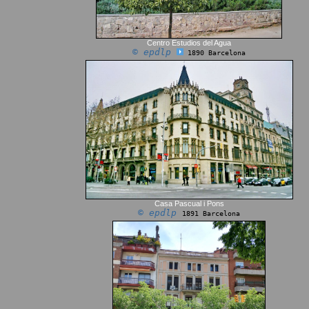
Centro Estudios del Agua
© epdlp
1890 Barcelona
Casa Pascual i Pons
© epdlp
1891 Barcelona