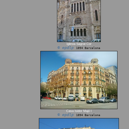
Iglesia Sagrat Cor
© epdlp
1894 Barcelona
Casa Isidor Majó I
© epdlp
1894 Barcelona