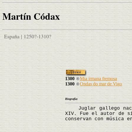
Martín Códax
España | 1250?-1310?
1300
Mia irmana fremosa
1300
Ondas do mar de Vigo
Biografía:
Juglar gallego nacido
XIV. Fue el autor de s
conservan con música e