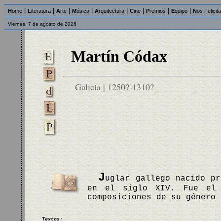
|
|
|
|
|
|
|
|
H
ome
L
iteratura
A
rte
M
úsica
A
rquitectura
C
ine
P
remios
E
quipo
N
os Felicit
Viernes, 7 de agosto de 2026
Martín Códax
Galicia | 1250?-1310?
J
uglar gallego nacido pr
en el siglo XIV. Fue el 
composiciones de su género
Textos: