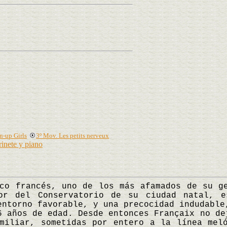
n-up Girls
3º Mov. Les petits nerveux
rinete y piano
francés, uno de los más afamados de su ge
or del Conservatorio de su ciudad natal, e
entorno favorable, y una precocidad indudable
6 años de edad. Desde entonces Françaix no de
miliar, sometidas por entero a la línea mel