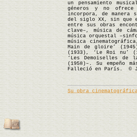
un pensamiento musica
géneros y no ofrece 
incorpora, de manera s
del siglo XX, sin que 
entre sus obras encon
clave–, música de cám
música orquestal –sinf
música cinematográfic
Main de gloire’ (1945
(1933), ‘Le Roi nu’ (
‘Les Demoiselles de l
(1958)–. Su empeño má
Falleció en París. © J
Su obra cinematográfic