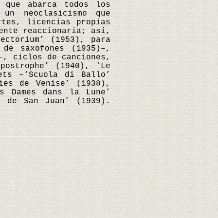
, que abarca todos los
 un neoclasicismo que
rtes, licencias propias
ente reaccionaria; así,
ectorium’ (1953), para
 de saxofones (1935)–,
–, ciclos de canciones,
postrophe’ (1940), ‘Le
ets –‘Scuola di Ballo’
ies de Venise’ (1938),
es Dames dans la Lune’
s de San Juan’ (1939).