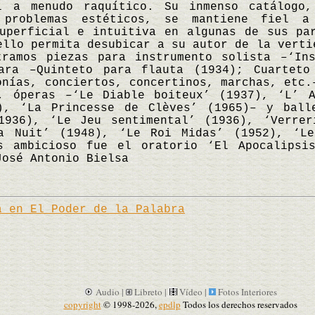
l a menudo raquítico. Su inmenso catálogo
problemas estéticos, se mantiene fiel a
uperficial e intuitiva en algunas de sus pa
ello permita desubicar a su autor de la verti
tramos piezas para instrumento solista –‘Ins
ara –Quinteto para flauta (1934); Cuarteto
onías, conciertos, concertinos, marchas, etc.
a, óperas –‘Le Diable boiteux’ (1937), ‘L’ A
), ‘La Princesse de Clèves’ (1965)– y ball
1936), ‘Le Jeu sentimental’ (1936), ‘Verrer
a Nuit’ (1948), ‘Le Roi Midas’ (1952), ‘L
s ambicioso fue el oratorio ‘El Apocalipsi
osé Antonio Bielsa
a en El Poder de la Palabra
Audio |
Libreto |
Vídeo |
Fotos Interiores
copyright
© 1998-2026,
epdlp
Todos los derechos reservados