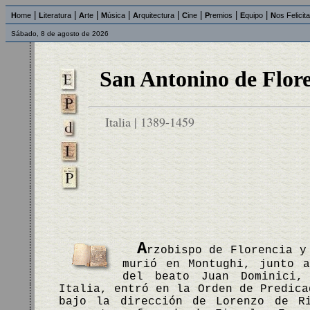
|
|
|
|
|
|
|
|
H
ome
L
iteratura
A
rte
M
úsica
A
rquitectura
C
ine
P
remios
E
quipo
N
os Felicit
Sábado, 8 de agosto de 2026
San Antonino de Flore
Italia | 1389-1459
A
rzobispo de Florencia y
murió en Montughi, junto a
del beato Juan Dominici,
Italia, entró en la Orden de Predica
bajo la dirección de Lorenzo de Ri