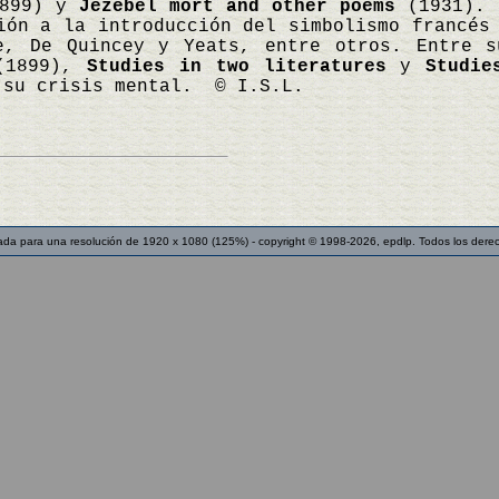
899) y
Jezebel mort and other poems
(1931). 
ión a la introducción del simbolismo francés
de, De Quincey y Yeats, entre otros. Entre 
1899),
Studies in two literatures
y
Studie
 su crisis mental. © I.S.L.
ada para una resolución de 1920 x 1080 (125%) - copyright © 1998-2026, epdlp. Todos los dere