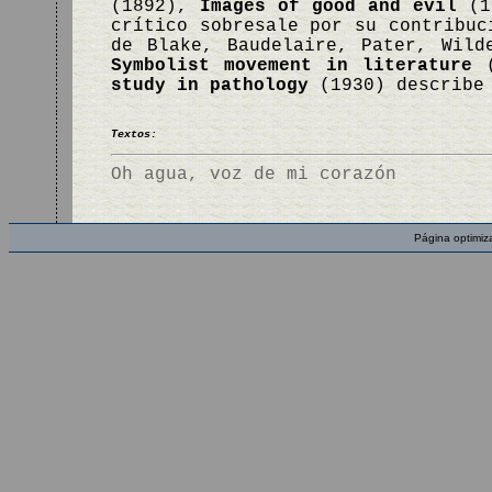
(1892),
Images of good and evil
(1
crítico sobresale por su contribuc
de Blake, Baudelaire, Pater, Wil
Symbolist movement in literature
(
study in pathology
(1930) describe
Textos:
Oh agua, voz de mi corazón
Página optimiz