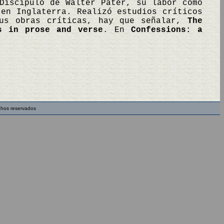
Discípulo de Walter Pater, su labor como
 en Inglaterra. Realizó estudios críticos
sus obras críticas, hay que señalar,
The
s in prose and verse
. En
Confessions: a
chos reservados