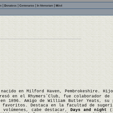
|
|
|
|
an
D
onativos
C
entenarios
I
n Memoriam
M
óvil
 nacido en Milford Haven, Pembrokeshire. Hij
resó en el Rhymers´Club, fue colaborador de 
 en 1896. Amigo de William Butler Yeats, su 
 favoritos. Destaca en la facultad de sugeri
s volúmenes, cabe destacar,
Days and night
(