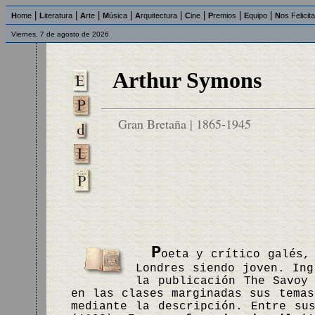
|
|
|
|
|
|
|
|
H
ome
L
iteratura
A
rte
M
úsica
A
rquitectura
C
ine
P
remios
E
quipo
N
os Felicit
Viernes, 7 de agosto de 2026
Arthur Symons
Gran Bretaña | 1865-1945
P
oeta y crítico galés,
Londres siendo joven. Ing
la publicación The Savoy
en las clases marginadas sus temas
mediante la descripción. Entre su