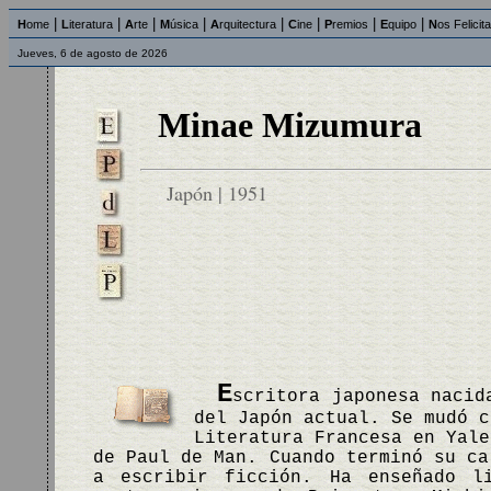
|
|
|
|
|
|
|
|
H
ome
L
iteratura
A
rte
M
úsica
A
rquitectura
C
ine
P
remios
E
quipo
N
os Felicit
Jueves, 6 de agosto de 2026
Minae Mizumura
Japón | 1951
E
scritora japonesa nacid
del Japón actual. Se mudó c
Literatura Francesa en Yale
de Paul de Man. Cuando terminó su ca
a escribir ficción. Ha enseñado li