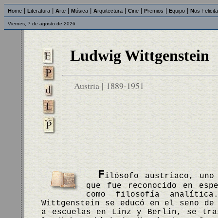
|
|
|
|
|
|
|
|
H
ome
L
iteratura
A
rte
M
úsica
A
rquitectura
C
ine
P
remios
E
quipo
N
os Felicit
Viernes, 7 de agosto de 2026
Ludwig Wittgenstein
Austria | 1889-1951
F
ilósofo austriaco, uno
que fue reconocido en espe
como filosofía analíti
Wittgenstein se educó en el seno de
a escuelas en Linz y Berlín, se tra