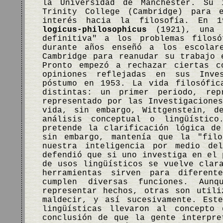
la Universidad de Manchester. Su 
Trinity College (Cambridge) para 
interés hacia la filosofía. En 
logicus-philosophicus
(1921), una o
definitiva" a los problemas filos
durante años enseñó a los escolar
Cambridge para reanudar su trabajo 
Pronto empezó a rechazar ciertas 
opiniones reflejadas en sus Inves
póstumo en 1953. La vida filosófic
distintas: un primer periodo, re
representado por las Investigacione
vida, sin embargo, Wittgenstein, d
análisis conceptual o lingüísti
pretende la clarificación lógica de
sin embargo, mantenía que la "filo
nuestra inteligencia por medio del
defendió que si uno investiga en el 
de usos lingüísticos se vuelve clar
herramientas sirven para diferent
cumplen diversas funciones. Aunq
representar hechos, otras son utili
maldecir, y así sucesivamente. Est
lingüísticas llevaron al concepto
conclusión de que la gente interpre