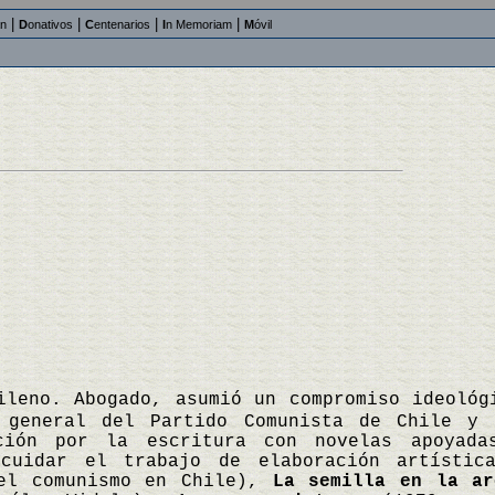
|
|
|
|
an
D
onativos
C
entenarios
I
n Memoriam
M
óvil
ileno. Abogado, asumió un compromiso ideológ
o general del Partido Comunista de Chile y
ción por la escritura con novelas apoyada
scuidar el trabajo de elaboración artísti
del comunismo en Chile),
La semilla en la ar