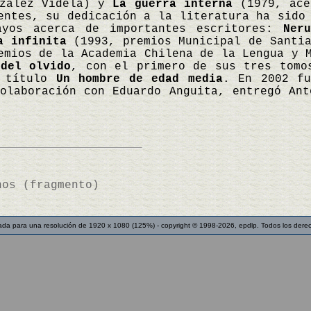
nzález Videla) y
La guerra interna
(1979, ace
entes, su dedicación a la literatura ha sido
ayos acerca de importantes escritores:
Neru
a infinita
(1993, premios Municipal de Santia
emios de la Academia Chilena de la Lengua y 
 del olvido
, con el primero de sus tres tom
l título
Un hombre de edad media
. En 2002 fu
olaboración con Eduardo Anguita, entregó Ant
nos (fragmento)
ada para una resolución de 1920 x 1080 (125%) - copyright © 1998-2026, epdlp. Todos los dere