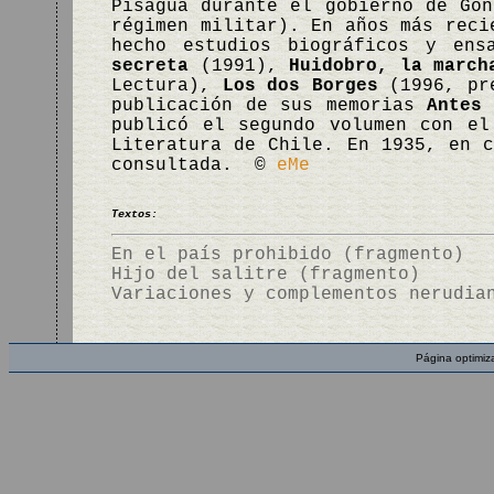
Pisagua durante el gobierno de Go
régimen militar). En años más reci
hecho estudios biográficos y ens
secreta
(1991),
Huidobro, la march
Lectura),
Los dos Borges
(1996, pr
publicación de sus memorias
Antes
publicó el segundo volumen con e
Literatura de Chile. En 1935, en c
consultada. ©
eMe
Textos:
En el país prohibido (fragmento)
Hijo del salitre (fragmento)
Variaciones y complementos nerudia
Página optimiz