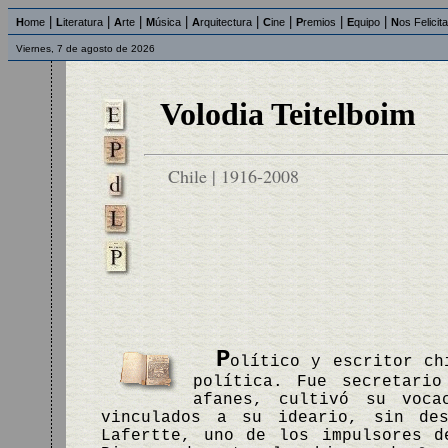
|
|
|
|
|
|
|
|
H
ome
L
iteratura
A
rte
M
úsica
A
rquitectura
C
ine
P
remios
E
quipo
N
os Felicit
Viernes, 7 de agosto de 2026
Volodia Teitelboim
Chile | 1916-2008
P
olítico y escritor ch
política. Fue secretari
afanes, cultivó su voca
vinculados a su ideario, sin de
Lafertte, uno de los impulsores 